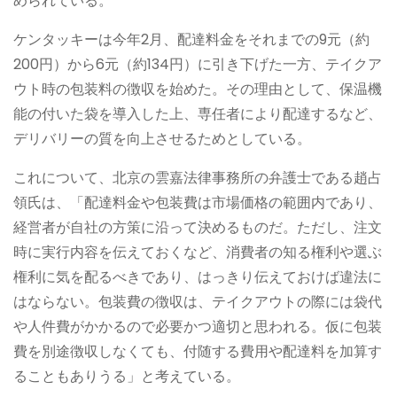
められている。
ケンタッキーは今年2月、配達料金をそれまでの9元（約
200円）から6元（約134円）に引き下げた一方、テイクア
ウト時の包装料の徴収を始めた。その理由として、保温機
能の付いた袋を導入した上、専任者により配達するなど、
デリバリーの質を向上させるためとしている。
これについて、北京の雲嘉法律事務所の弁護士である趙占
領氏は、「配達料金や包装費は市場価格の範囲内であり、
経営者が自社の方策に沿って決めるものだ。ただし、注文
時に実行内容を伝えておくなど、消費者の知る権利や選ぶ
権利に気を配るべきであり、はっきり伝えておけば違法に
はならない。包装費の徴収は、テイクアウトの際には袋代
や人件費がかかるので必要かつ適切と思われる。仮に包装
費を別途徴収しなくても、付随する費用や配達料を加算す
ることもありうる」と考えている。