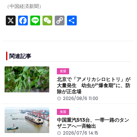
（中国経済新聞）
X
F
Li
W
C
S
a
n
e
o
h
c
e
C
p
ar
e
h
y
e
b
a
Li
関連記事
o
t
n
生活
o
k
北京で「アメリカシロヒトリ」が
k
大量発生 幼虫が“爆食期”に、防
除が正念場
2026/08/6 11:00
生活
中国重汽513台、一帯一路のタン
ザニアへ一斉輸出
2026/07/6 14:15