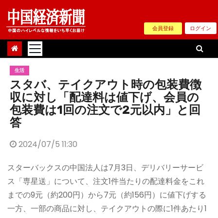
Skip
to
会員登録
ログイン
content
生活
スタバ、テイクアウト時の包装費徴
収に対し「配達料は値下げ、会員の
包装費は1回の注文で2元以内」と回
答
2024/07/5 11:30
スターバックスの中国法人は7月3日、デリバリーサービ
ス「専星送」について、注文1件当たりの配達料金をこれ
までの9元（約200円）から7元（約156円）に値下げする
一方、一部の商品に対し、テイクアウトの際に1件あたり1