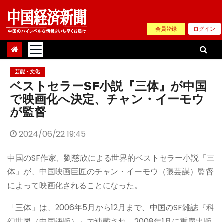
Skip
to
会員登録
ログイン
content
芸能・文化
ベストセラーSF小説『三体』が中国
で映画化へ決定、チャン・イーモウ
が監督
2024/06/22 19:45
中国のSF作家、劉慈欣による世界的ベストセラー小説「三
体」が、中国映画巨匠のチャン・イーモウ（張芸謀）監督
によって映画化されることになった。
「三体」は、2006年5月から12月まで、中国のSF雑誌『科
幻世界（中国語版）』で連載され、2008年1月に重慶出版