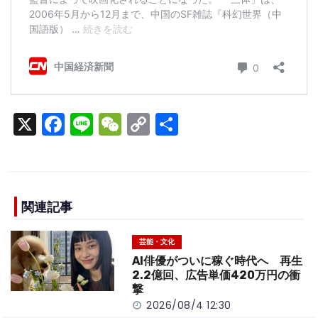
X
F
Li
W
C
S
a
n
e
o
h
c
e
C
p
ar
e
h
y
e
b
a
Li
関連記事
o
t
n
芸能・文化
o
k
AI俳優がついに稼ぐ時代へ 再生
k
2.2億回、広告単価420万円の衝
撃
2026/08/4 12:30