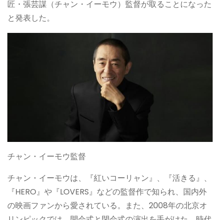
匠・張芸謀（チャン・イーモウ）監督が取ることになった
と発表した。
チャン・イーモウ監督
チャン・イーモウは、『紅いコーリャン』、『活きる』、
『HERO』や『LOVERS』などの監督作で知られ、国内外
の映画ファンから愛されている。また、2008年の北京オ
リンピックでは、開会式と閉会式の演出を手がけた。時代