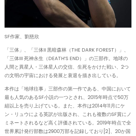
SF作家、劉慈欣
「三体」、「三体II 黒暗森林（THE DARK FOREST）」、
「三体III 死神永生（DEATH’S END）」の三部作。地球の
人間と異星人・三体星人の交信、生死をかけた戦い、2つ
の文明の宇宙における発展と衰退を描き出している。
本作は「地球往事」三部作の第一作である、中国において
最も人気のあるSF小説の一つとされ、2015年時点で50万
組以上を売り上げている。また、本作は2014年11月にケ
ン・リュウによる英訳が出版され、これも複数のSF賞にノ
ミネートされるなど高く評価されている。2019年時点で全
世界累計発行部数は2900万部を記録しており[2]、20か国