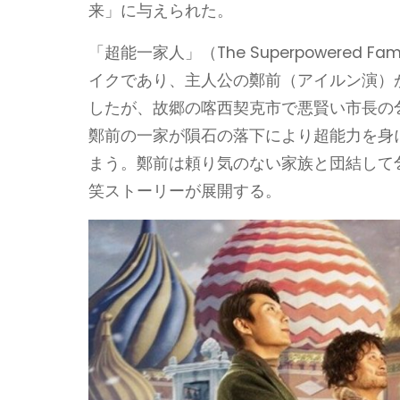
来」に与えられた。
「超能一家人」（The Superpowered F
イクであり、主人公の鄭前（アイルン演）
したが、故郷の喀西契克市で悪賢い市長の
鄭前の一家が隕石の落下により超能力を身
まう。鄭前は頼り気のない家族と団結して
笑ストーリーが展開する。