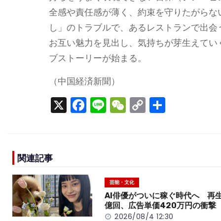
全感や責任感が薄く、約束を守りたがらな
し」のトラブルで、あるレストランで出会
お互い魅力を見出し、気持ちが芽生えてい
ブストーリーが始まる。
（中国経済新聞）
X
F
Li
W
C
S
a
n
e
o
h
c
e
C
p
ar
e
h
y
e
関連記事
b
a
Li
o
t
n
芸能・文化
o
k
AI俳優がついに稼ぐ時代へ 再生
億回、広告単価420万円の衝撃
k
2026/08/4 12:30