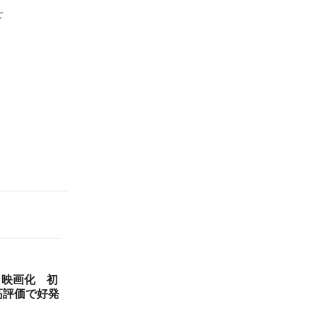
下
メ映画化 初
高評価で好発