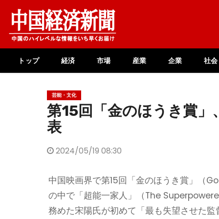
Skip
to
content
トップ
経済
市場
産業
企業
社会
芸能・文化
第15回「金のほうき賞」
表
2024/05/19 08:30
中国映画界で第15回「金のほうき賞」（Gold
の中で「超能一家人」（The Superpow
務めた宋陽氏が初めて「最も失望させた監