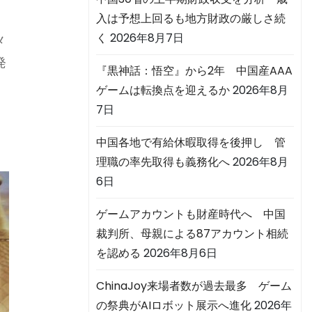
入は予想上回るも地方財政の厳しさ続
く
2026年8月7日
メ
発
『黒神話：悟空』から2年 中国産AAA
ゲームは転換点を迎えるか
2026年8月
7日
爆
中国各地で有給休暇取得を後押し 管
理職の率先取得も義務化へ
2026年8月
6日
ゲームアカウントも財産時代へ 中国
裁判所、母親による87アカウント相続
を認める
2026年8月6日
ChinaJoy来場者数が過去最多 ゲーム
の祭典がAIロボット展示へ進化
2026年