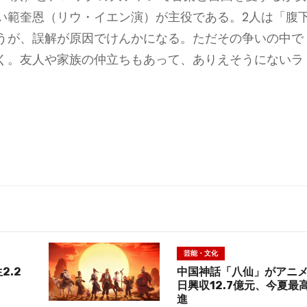
い範奎恩（リウ・イエン演）が主役である。2人は「腹
うが、誤解が原因でけんかになる。ただその争いの中で
く。友人や家族の仲立ちもあって、ありえそうにないラ
芸能・文化
2.2
中国神話「八仙」がアニ
日興収12.7億元、今夏最
進