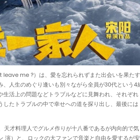
n’t leave me ?）は、愛を忘れられずまた出会いを果た
み、人生のめぐり逢いも別々ながら全員が30代という4
や生活上の問題などトラブルなどに見舞われ、それぞれ
うしたトラブルの中で幸せへの道を探り出し、最後には
ore）は、天才料理人でグルメ作りが十八番であるが内向的で気
ン 演）と、ロックの大ファンで音楽と自由を愛するが