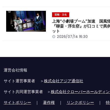
芸能・文化
上海“小劇場ブーム”加速 国風
『聊斎・浮生窃』が口コミで異
ット
2026/07/14 16:30
運営会社情報
サイト運営事業者 ＞
株式会社アジア通信社
サイト共同運営事業者 ＞
株式会社クローバーホールディン
サイトポリシー
｜
著作権
｜
リンクポリシー
｜
特