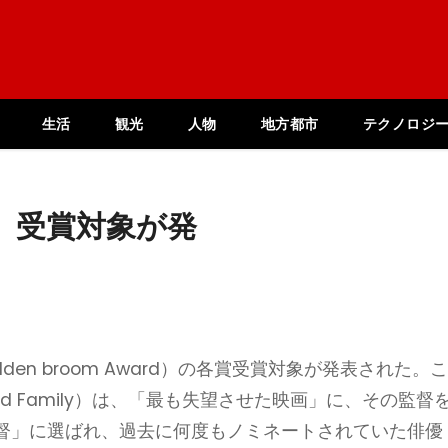
生活
観光
人物
地方都市
テクノロジ
、受賞対象が発
en broom Award）の各賞受賞対象が発表された。
ered Family）は、「最も失望させた映画」に、その監督
督」に選ばれ、過去に何度もノミネートされていた俳優