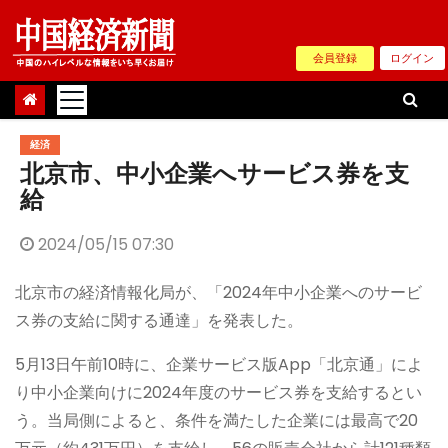
Skip
to
会員登録
ログイン
content
経済
北京市、中小企業へサービス券を支
給
2024/05/15 07:30
北京市の経済情報化局が、「2024年中小企業へのサービ
ス券の支給に関する通達」を発表した。
5月13日午前10時に、企業サービス版App「北京通」によ
り中小企業向けに2024年度のサービス券を支給するとい
う。当局側によると、条件を満たした企業には最高で20