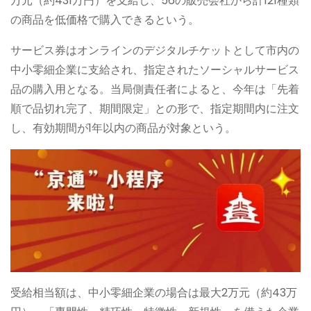
万元（約431万円）を支給し、56の販売会社から計121種類
の商品を低価格で購入できるという。
サービス券はオンラインのデジタルチケットとして市内の
中小零細企業に支給され、指定されたソーシャルサービス
品の購入用となる。当局側責任者によると、今年は「先着
順で品切れ完了、期間限定」との形で、指定期間内に注文
し、有効期間が1年以内の商品が対象という。
受給相当額は、中小零細企業の場合は最大2万元（約43万