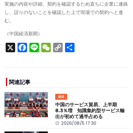
実施の内容や詳細、契約を確認するため直ちに企業に連絡
し、誤りのないことを確認した上で現場での契約へと進
む。
（中国経済新聞）
X
F
Li
W
C
S
a
n
e
o
h
c
e
C
p
ar
e
h
y
e
b
a
Li
関連記事
o
t
n
経済
o
k
中国のサービス貿易、上半期
k
8.3％増 知識集約型サービス輸
出が初めて過半占める
2026/08/5 17:30