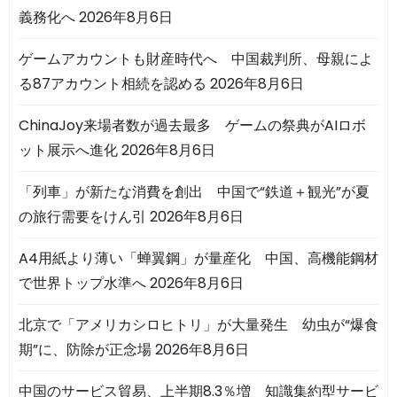
義務化へ
2026年8月6日
ゲームアカウントも財産時代へ 中国裁判所、母親によ
る87アカウント相続を認める
2026年8月6日
ChinaJoy来場者数が過去最多 ゲームの祭典がAIロボ
ット展示へ進化
2026年8月6日
「列車」が新たな消費を創出 中国で“鉄道＋観光”が夏
の旅行需要をけん引
2026年8月6日
A4用紙より薄い「蝉翼鋼」が量産化 中国、高機能鋼材
で世界トップ水準へ
2026年8月6日
北京で「アメリカシロヒトリ」が大量発生 幼虫が“爆食
期”に、防除が正念場
2026年8月6日
中国のサービス貿易、上半期8.3％増 知識集約型サービ