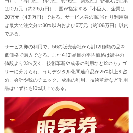
円）、「専門性、精巧性、特徴性、新規性」を備えた企業
は10万元（約215万円）、国が指定する「小巨人」企業は
20万元（431万円）である。サービス券の1回当たり利用額
は最大で注文分の30%以内および5万元（約108万円）以内
である。
サービス券の利用で、56の販売会社から計121種類の品を
低価格で購入できる。これら121品目の平均価格は街中の
値段より23%安く、技術革新や成果の利用など12のカテゴ
リーに分けられ、うちデジタル化関連商品が25%以上を占
め、会計や税のチェック、成果の利用、技術革新など汎用
品はいずれも10%以上である。