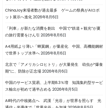
ChinaJoy来場者数が過去最多 ゲームの祭典がAIロボ
ット展示へ進化
2026年8月6日
「列車」が新たな消費を創出 中国で“鉄道＋観光”が夏
の旅行需要をけん引
2026年8月6日
A4用紙より薄い「蝉翼鋼」が量産化 中国、高機能鋼材
で世界トップ水準へ
2026年8月6日
北京で「アメリカシロヒトリ」が大量発生 幼虫が“爆食
期”に、防除が正念場
2026年8月6日
中国のサービス貿易、上半期8.3％増 知識集約型サービ
ス輸出が初めて過半占める
2026年8月5日
AI時代の中核拠点へ 武漢「光谷」が世界を照らす 光
通信・半導体で「世界光谷」を加速
2026年8月5日