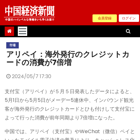
Skip
to
会員登録
ログイン
content
市場
アリペイ：海外発行のクレジットカ
ードの消費が7倍増
2024/05/7 17:30
支付宝（アリペイ）が５月５日発表したデータによると、
5月1日から5月5日がメーデー5連休中、インバウンド観光
客が海外発行のクレジットカードとひも付けして支付宝に
よって行った消費が前年同期より7倍増になった。
中国では、アリペイ（支付宝）やWeChat（微信）ペイと