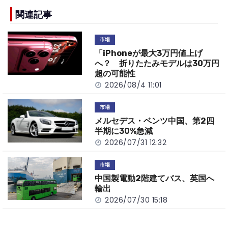
e
h
y
e
b
a
Li
関連記事
o
t
n
市場
o
k
「iPhoneが最大3万円値上げ
k
へ？ 折りたたみモデルは30万円
超の可能性
2026/08/4 11:01
市場
メルセデス・ベンツ中国、第2四
半期に30%急減
2026/07/31 12:32
市場
中国製電動2階建てバス、英国へ
輸出
2026/07/30 15:18