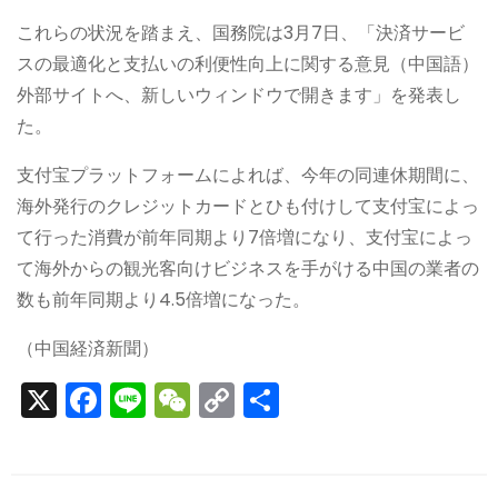
これらの状況を踏まえ、国務院は3月7日、「決済サービ
スの最適化と支払いの利便性向上に関する意見（中国語）
外部サイトへ、新しいウィンドウで開きます」を発表し
た。
支付宝プラットフォームによれば、今年の同連休期間に、
海外発行のクレジットカードとひも付けして支付宝によっ
て行った消費が前年同期より7倍増になり、支付宝によっ
て海外からの観光客向けビジネスを手がける中国の業者の
数も前年同期より4.5倍増になった。
（中国経済新聞）
X
F
Li
W
C
S
a
n
e
o
h
c
e
C
p
ar