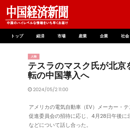
Skip
to
content
トップ
経済
市場
産業
企業
社会
人物
テスラのマスク氏が北京
転の中国導入へ
2024/05/2 11:00
アメリカの電気自動車（EV）メーカー・
促進委員会の招待に応じ、4月28日午後
などについて話し合った。