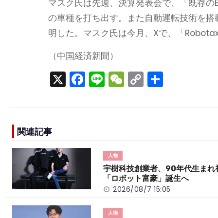
マスク氏は先週、決算発表会で、「既存の
の車種を打ち出す。また自動運転技術を搭載し
明した。マスク氏は今月、Xで、「Robot
（中国経済新聞）
X
F
Li
W
C
S
a
n
e
o
h
c
e
C
p
ar
e
h
y
e
関連記事
b
a
Li
o
t
n
人物
o
k
宇樹科技創業者、90年代生まれ
「ロボット富豪」誕生へ
k
2026/08/7 15:05
人物