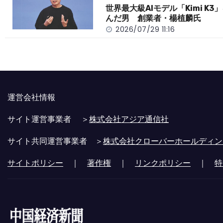
世界最大級AIモデル「Kimi K3
んだ男 創業者・楊植麟氏
2026/07/29 11:16
運営会社情報
サイト運営事業者 ＞
株式会社アジア通信社
サイト共同運営事業者 ＞
株式会社クローバーホールディン
サイトポリシー
｜
著作権
｜
リンクポリシー
｜
特