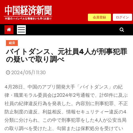
Skip
to
会員登録
ログイン
content
経済
バイトダンス、元社員4人が刑事犯罪
の疑いで取り調べ
2024/05/1 11:30
4月28日、中国のアプリ開発大手「バイトダンス」の紀
律・職業モラル委員会は2024年2号通報で、計61件に及ぶ
社員の紀律違反行為を発表した。内容別に刑事犯罪、不正
防止制度の違反、利益相反、情報セキュリティー違反の4
分類に分けられ、この中で刑事犯罪をした4人が公安当局
の取り調べを受けた上、勾留または保釈処分を受けてい