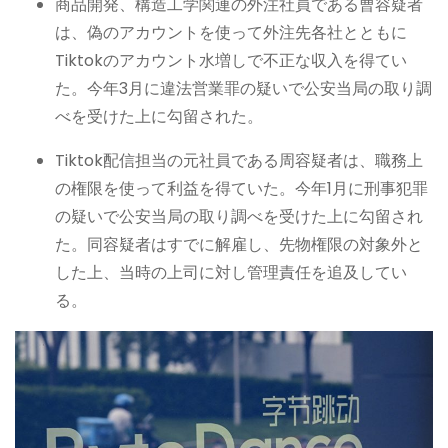
商品開発、構造工学関連の外注社員である曹容疑者
は、偽のアカウントを使って外注先各社とともに
Tiktokのアカウント水増しで不正な収入を得てい
た。今年3月に違法営業罪の疑いで公安当局の取り調
べを受けた上に勾留された。
Tiktok配信担当の元社員である周容疑者は、職務上
の権限を使って利益を得ていた。今年1月に刑事犯罪
の疑いで公安当局の取り調べを受けた上に勾留され
た。同容疑者はすでに解雇し、先物権限の対象外と
した上、当時の上司に対し管理責任を追及してい
る。