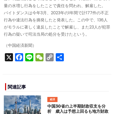
量の水増し行為をしたことで責任を問われ、解雇した。
バイトダンスは今年3月、2023年の1年間で計177件の不正
行為や違法行為を摘発したと発表した。この中で、136人
がモラルに著しく違反したことで解雇し、また23人が犯罪
行為の疑いで司法当局の処分を受けたという。
（中国経済新聞）
X
F
Li
W
C
S
a
n
e
o
h
c
e
C
p
ar
e
h
y
e
b
a
Li
関連記事
o
t
n
経済
o
k
中国30省の上半期財政収支を分
析 歳入は予想上回るも地方財政