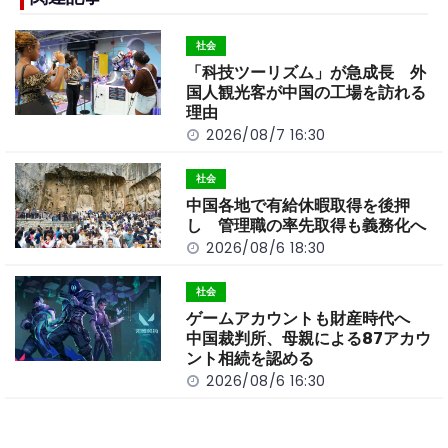
b
a
Li
o
t
n
社会
o
k
「科技ツーリズム」が急成長 外
k
国人観光客が中国の工場を訪れる
理由
2026/08/7 16:30
社会
中国各地で有給休暇取得を後押
し 管理職の率先取得も義務化へ
2026/08/6 18:30
社会
ゲームアカウントも財産時代へ
中国裁判所、母親による87アカウ
ント相続を認める
2026/08/6 16:30