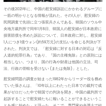
その後2021年に、中国の慰安婦訴訟にかかわるグループに
一筋の明かりとなる情報が流れた。その1人が、慰安婦の
民間調査で先頭に立つ張双兵さんである。韓国のソウル中
央地方裁判所で同年1月8日、韓国人の慰安婦が日本政府に
損害賠償を求めた訴訟について、日本政府に対し、慰安婦
1人につき1億ウォン(約59万元)の支払いを命じる判決が下
された。判決文では、「慰安婦に対する日本の対応は『反
人道的犯罪行為』であり、『国の主権免除』との原則には
相当しない。つまり、国の行為や財産は他国の立法、司
法、行政の管轄を受けない (または免除)」とした。
慰安婦問題の調査が始まった1982年からリーダー役を務め
ていた張さんは、「10年以上にわたった日本での裁判で成
果がゼロだった中で韓国での判決を聞き、中国の裁判所で
起訴することで慰安婦たちに報いることができるというこ
とを感じ始めた」と語った。そこで、専門家や弁護士で結