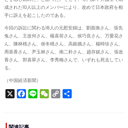
成された10人以上のメンバーにより、改めて日本政府を相
手に訴えを起こしたのである。
今回の訴訟に関わる18人の元慰安婦は、劉面換さん、張先
兔さん、王改何さん、楊喜荷さん、侯巧良さん、万愛花さ
ん、陳林桃さん、侯冬桃さん、高銀娥さん、楊時珍さん、
周喜香さん、尹玉林さん、南二朴さん、趙存妮さん、張改
香さん、郭喜翠さん、李秀梅さんで、いずれも死去してい
る。
（中国経済新聞）
X
F
Li
W
C
S
a
n
e
o
h
c
e
C
p
ar
e
h
y
e
関連記事