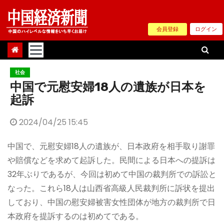
Skip
to
会員登録
ログイン
content
社会
中国で元慰安婦18人の遺族が日本を
起訴
2024/04/25 15:45
中国で、元慰安婦18人の遺族が、日本政府を相手取り謝罪
や賠償などを求めて起訴した。民間による日本への提訴は
32年ぶりであるが、今回は初めて中国の裁判所での訴訟と
なった。これら18人は山西省高級人民裁判所に訴状を提出
しており、中国の慰安婦被害女性団体が地方の裁判所で日
本政府を提訴するのは初めてである。