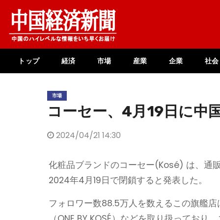
Skip
to
content
トップ
経済
市場
産業
企業
社会
市場
コーセー、4月19日に中国
2024/04/21 14:30
化粧品ブランドのコーセー(Kosé) は、通
2024年4月19日で閉鎖すると発表した。
フォロワー数88.5万人を数えるこの旗艦店は
（ONE BY KOSÉ）などを取り扱って