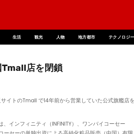
生活
観光
人物
地方都市
テクノロジ
Tmall店を閉鎖
販サイトのTmall で14年前から営業していた公式旗艦店
、インフィニティ（INFINITY）、ワンバイコーセー
おり、コーセーの単独出資による高絲化粧品販売（中国）有限