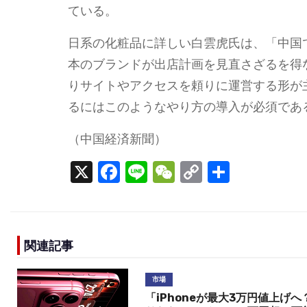
ている。
日系の化粧品に詳しい白雲虎氏は、「中国
本のブランドが出店計画を見直さざるを得
りサイトやアクセスを頼りに運営する形が
るにはこのようなやり方の導入が必須であ
（中国経済新聞）
X
F
Li
W
C
S
a
n
e
o
h
c
e
C
p
ar
e
h
y
e
関連記事
b
a
Li
o
t
n
市場
o
k
「iPhoneが最大3万円値上げへ