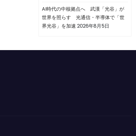
AI時代の中核拠点へ 武漢「光谷」が
世界を照らす 光通信・半導体で「世
界光谷」を加速
2026年8月5日