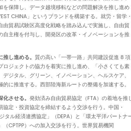
加を保障し、データ越境移転などの問題解決を推し進め
EST CHINA」というブランドを構築する。就労・留学
自由貿易試験区高度化戦略を踏み込んで実施し、自由貿
の自主権を付与し、開発区の改革・イノベーションを推
に推し進める。
質の高い「一帯一路」共同建設促進 8 項
プロジェクトの協力を着実に推し進め、「小さくても素
、デジタル、グリーン、イノベーション、ヘルスケア、
極的に推進する。西部陸海新ルートの整備を加速する。
深化させる。
発効済み自由貿易協定（FTA）の着地を推
易協定・投資協定を締結するよう交渉を行う。中国・
、「デジタル経済連携協定」（DEPA）と「環太平洋パートナ
（CPTPP）への加入交渉を行う。世界貿易機関