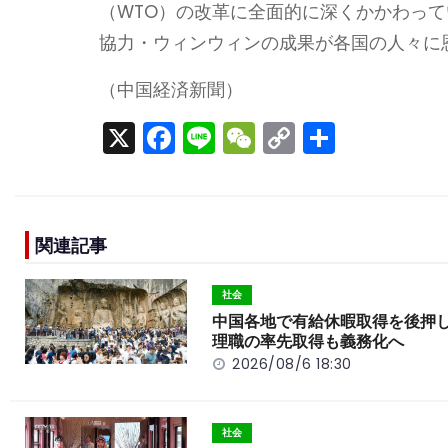
（WTO）の改革に全面的に深くかかわっ
協力・ウィンウィンの成果が各国の人々に
（中国経済新聞）
X
F
Li
W
C
S
a
n
e
o
h
c
e
C
p
ar
e
h
y
e
関連記事
b
a
Li
o
t
n
社会
o
k
中国各地で有給休暇取得を後押
理職の率先取得も義務化へ
k
2026/08/6 18:30
社会