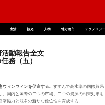
生活
観光
人物
地方都市
テクノロジ
府活動報告全文
の任務（五）
恵ウィンウィンを促進する。
すすんで高水準の国際貿易
し、国内と国際の二つの市場、二つの資源の相乗効果を
経済協力と競争の新たな優位性を育成する。