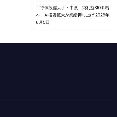
半導体設備大手・中微、純利益310％増
へ AI投資拡大が業績押し上げ
2026年
8月5日