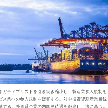
ネガティブリストを引き続き縮小し、製造業参入規制を
ビス業への参入規制を緩和する。対中投資奨励産業目録
励する。外資系企業の内国民待遇を徹底し、法に基づい