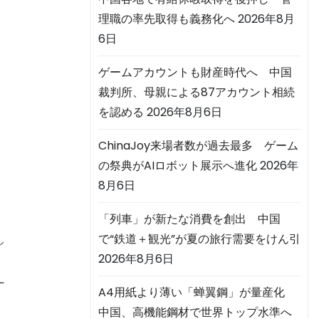
理職の率先取得も義務化へ
2026年8月
6日
・
ゲームアカウントも財産時代へ 中国
裁判所、母親による87アカウント相続
を認める
2026年8月6日
ChinaJoy来場者数が過去最多 ゲーム
の祭典がAIロボット展示へ進化
2026年
8月6日
「列車」が新たな消費を創出 中国
し
で“鉄道＋観光”が夏の旅行需要をけん引
2026年8月6日
ー
A4用紙より薄い「蝉翼鋼」が量産化
中国、高機能鋼材で世界トップ水準へ