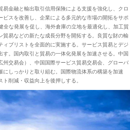
貿易金融と輸出取引信用保険による支援を強化し、クロ
ービスを改善し、企業による多元的な市場の開拓をサポ
の健全な発展を促し、海外倉庫の立地を最適化し、加工貿
ン貿易などの新たな成長分野を開拓する。良質な財の輸
ティブリストを全面的に実施する。サービス貿易とデジ
出す。国内取引と貿易の一体化発展を加速させる。中国
広州交易会）、中国国際サービス貿易交易会、グローバ
催にしっかりと取り組む。国際物流体系の構築を加速
スト削減・収益向上を後押しする。