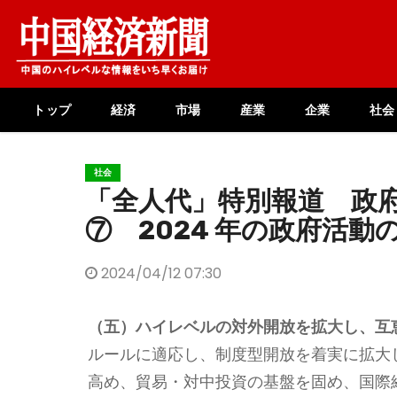
Skip
to
content
トップ
経済
市場
産業
企業
社会
社会
「全人代」特別報道 政
⑦ 2024 年の政府活動
2024/04/12 07:30
（五）ハイレベルの対外開放を拡大し、互
ルールに適応し、制度型開放を着実に拡大
高め、貿易・対中投資の基盤を固め、国際