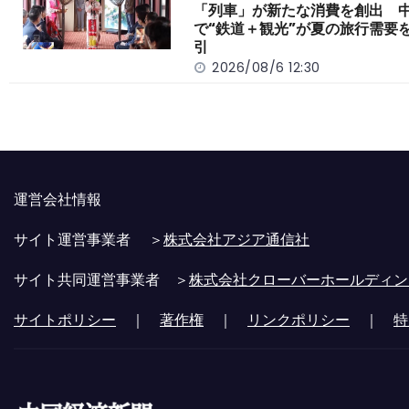
「列車」が新たな消費を創出 
で“鉄道＋観光”が夏の旅行需要
引
2026/08/6 12:30
運営会社情報
サイト運営事業者 ＞
株式会社アジア通信社
サイト共同運営事業者 ＞
株式会社クローバーホールディン
サイトポリシー
｜
著作権
｜
リンクポリシー
｜
特