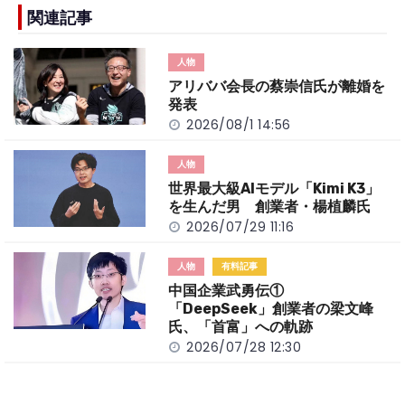
b
a
Li
関連記事
o
t
n
人物
o
k
アリババ会長の蔡崇信氏が離婚を
k
発表
2026/08/1 14:56
人物
世界最大級AIモデル「Kimi K3」
を生んだ男 創業者・楊植麟氏
2026/07/29 11:16
人物
有料記事
中国企業武勇伝①
「DeepSeek」創業者の梁文峰
氏、「首富」への軌跡
2026/07/28 12:30