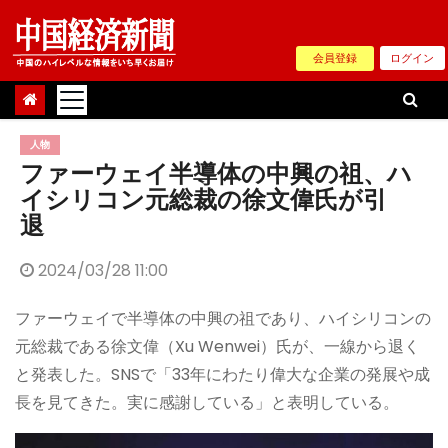
Skip
to
会員登録
ログイン
content
人物
ファーウェイ半導体の中興の祖、ハ
イシリコン元総裁の徐文偉氏が引
退
2024/03/28 11:00
ファーウェイで半導体の中興の祖であり、ハイシリコンの
元総裁である徐文偉（Xu Wenwei）氏が、一線から退く
と発表した。SNSで「33年にわたり偉大な企業の発展や成
長を見てきた。実に感謝している」と表明している。