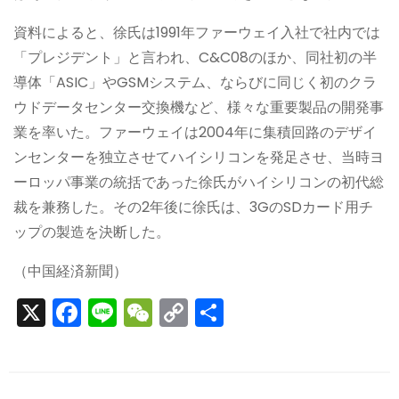
資料によると、徐氏は1991年ファーウェイ入社で社内では
「プレジデント」と言われ、C&C08のほか、同社初の半
導体「ASIC」やGSMシステム、ならびに同じく初のクラ
ウドデータセンター交換機など、様々な重要製品の開発事
業を率いた。ファーウェイは2004年に集積回路のデザイ
ンセンターを独立させてハイシリコンを発足させ、当時ヨ
ーロッパ事業の統括であった徐氏がハイシリコンの初代総
裁を兼務した。その2年後に徐氏は、3GのSDカード用チ
ップの製造を決断した。
（中国経済新聞）
X
F
Li
W
C
S
a
n
e
o
h
c
e
C
p
ar
e
h
y
e