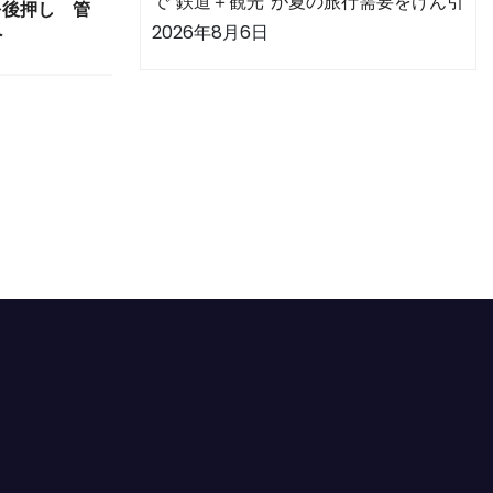
で“鉄道＋観光”が夏の旅行需要をけん引
を後押し 管
2026年8月6日
へ