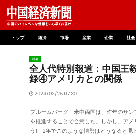
Skip
to
content
トップ
経済
市場
産業
企業
社会
社会
全人代特別報道：中国王毅
録④アメリカとの関係
2024/03/28 07:30
ブルームバーグ：米中両国は、昨年のサン
を推進することで合意した。しかし、アメ
う1、2年でこのような情勢はどうなると見