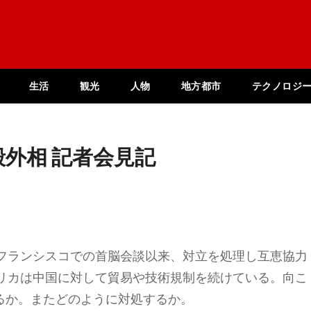
生活
観光
人物
地方都市
テクノロジ
外相 記者会見記
フランシスコでの首脳会談以来、対立を処理し互恵協力
リカは中国に対して貿易や技術規制を続けている。向こ
るか。またどのように対処するか。