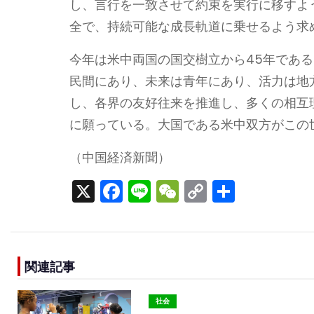
し、言行を一致させて約束を実行に移すよ
全で、持続可能な成長軌道に乗せるよう求
今年は米中両国の国交樹立から45年であ
民間にあり、未来は青年にあり、活力は地
し、各界の友好往来を推進し、多くの相互
に願っている。大国である米中双方がこの
（中国経済新聞）
X
F
Li
W
C
S
a
n
e
o
h
c
e
C
p
ar
e
h
y
e
関連記事
b
a
Li
o
t
n
社会