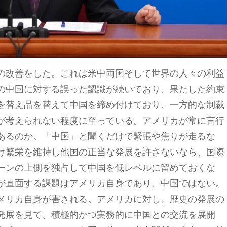
の改善をした。これは米中両国そして世界の人々の利益
の中国に対する誤った認識が続いており、果たした約束
を替え品を替えて中国を締め付けており、一方的な制裁
が考えられない程度に至っている。アメリカが常に言行
あるのか。「中国」と聞くだけで緊張や焦りが走るな
け繁栄を維持し他国の正当な発展を許さないなら、国際
ーンの上側を独占して中国を低レベルに留めておくな
が直面する課題はアメリカ自身であり、中国ではない。
メリカ自身が害される。アメリカに対し、歴史の発展の
発展を見て、積極的かつ実務的に中国との交流を展開