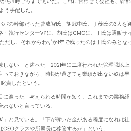
時から4時ごろまで働いた。これに合わせて会社も、幹部
るよう手配した。
リババの幹部だった曹成智氏、胡冠中氏、丁薇氏の3人を
略・執行センターVPに、胡氏はCMOに、丁氏は通販サ
。ただし、それからわずか1年で残ったのは丁氏のみとな
しない」と述べた。2021年に二度行われた管理職以上
言っておきながら、時期が過ぎても業績が出ない奴は早
を叱責したという。
目に遭った。与えられる時間が短く、これまでの業務経
合わないと言っている。
ぎ」と見ている。「下が稼いだ金がある程度になれば社
はCEOクラスや所属長に移管するが」という。