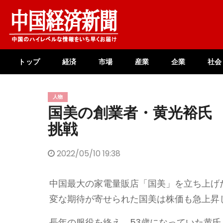
Skip
to
content
トップ
経済
市場
産業
企業
社会
人物
国美の創業者・黄光裕氏
挑戦
2022/05/10 19:38
中国最大の家電量販店「国美」を立ち上げた
変な期待が寄せられた国美は株価も急上昇
長年の服役を終え、53歳になっていた黄氏