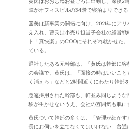
黄氏はおおむねお昼ごろに出勤し、深夜2
陣がオフィスビルの34階で寝泊まりでき
国美は新事業の開拓に向け、2021年にア
え入れ、曹氏は小売り担当子会社の経営戦
ト「真快楽」のCOOにそれぞれ就かせた
ている。
退社したある元幹部は、「黄氏は幹部に容赦
の会議で、黄氏は、「面接の時はいいこと
く消えろ」などと2時間近くにわたり幹部
急遽採用された幹部も、軒並み同じような
験が生かせないうえ、会社の雰囲気も肌に
黄氏ついて幹部の多くは、「管理が細かす
長にお伺いを立てなくてはいけない。普通