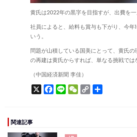
黄氏は2022年の黒字を目指すが、出費を
社員によると、給料も賞与も下がり、今年1
いう。
問題が山積している国美にとって、黄氏の
の再建は黄氏からすれば、単なる挑戦では
（中国経済新聞 李佳）
X
F
Li
W
C
S
a
n
e
o
h
c
e
C
p
ar
e
h
y
e
関連記事
b
a
Li