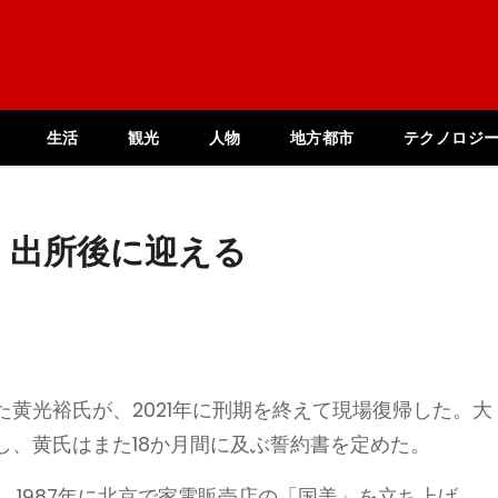
生活
観光
人物
地方都市
テクノロジ
 出所後に迎える
黄光裕氏が、2021年に刑期を終えて現場復帰した。大
し、黄氏はまた18か月間に及ぶ誓約書を定めた。
。1987年に北京で家電販売店の「国美」を立ち上げ、