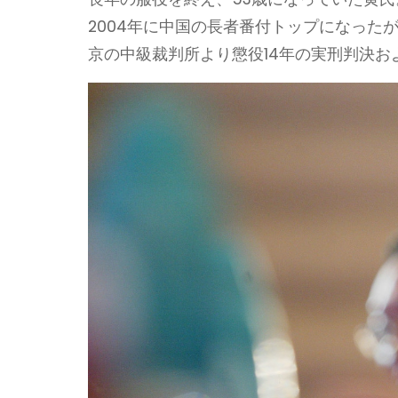
2004年に中国の長者番付トップになったが
京の中級裁判所より懲役14年の実刑判決お