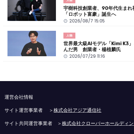
o
t
n
人物
o
k
宇樹科技創業者、90年代生まれ
「ロボット富豪」誕生へ
k
2026/08/7 15:05
人物
世界最大級AIモデル「Kimi K3
んだ男 創業者・楊植麟氏
2026/07/29 11:16
運営会社情報
サイト運営事業者 ＞
株式会社アジア通信社
サイト共同運営事業者 ＞
株式会社クローバーホールディン