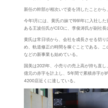
新任の幹部が相次いで姿を消したことから
今年1月には、黄氏の妹で1991年に入社
ある王波任氏がCEOに、李俊涛氏が副社長
黄氏は常日頃から、会社を成長させる切り
め、軌道修正の時間を稼ぐことである。こ
などの新事業も始めている。
国美は2021年、小売りの売上高が持ち直し、
億元の赤字を計上し、5年間で累積赤字が約
4200店近くに達している。