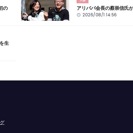
人物
初の
アリババ会長の蔡崇信氏
2026/08/1 14:56
」を生
グ