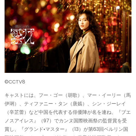
©︎CCTV8
キャストには、フー・ゴー（胡歌）、マー・イーリー（馬
伊琍）、ティファニー・タン（唐嫣）、シン・ジーレイ
（辛芷蕾）など中国を代表する俳優陣が名を連ね、『ブエ
ノスアイレス』（97）でカンヌ国際映画祭の監督賞を受
賞し、『グランド•マスター』（13）が第63回ベルリン国