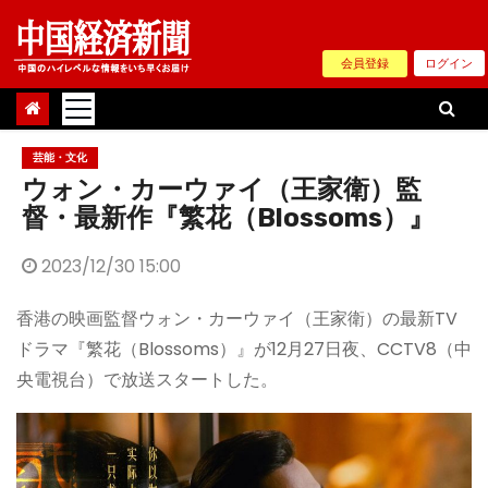
Skip
to
会員登録
ログイン
content
芸能・文化
ウォン・カーウァイ（王家衛）監
督・最新作『繁花（Blossoms）』
2023/12/30 15:00
香港の映画監督ウォン・カーウァイ（王家衛）の最新TV
ドラマ『繁花（Blossoms）』が12月27日夜、CCTV8（中
央電視台）で放送スタートした。