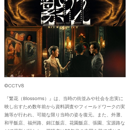
©︎CCTV8
『繁花（Blossoms）』は、当時の街並みや社会を忠実に
映し出すため数年前から資料調査やフィールドワークの実
施等が行われ、可能な限り当時の姿を復元。また、外灘、
和平飯店、福州路、錦江飯店、花園飯店、張園、宝源路な