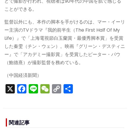
どで撮影が行われ、視聴者は90年代の中国を肌で感じる
ことができる。
監督以外にも、本作の脚本を手がけるのは、マー・イーリ
ー主演のTVドラマ『我的前半生（The First Half Of My
Life）』で「上海電視節白玉蘭賞・最優秀脚本賞」を受賞
した秦雯（チン・ウェン）。映画『グリーン・デスティニ
ー』で「アカデミー撮影賞」を受賞したピーター・パウ
（鮑德熹）が撮影監督を務めている。
（中国経済新聞）
X
F
Li
W
C
S
a
n
e
o
h
c
e
C
p
ar
e
h
y
e
b
a
Li
関連記事