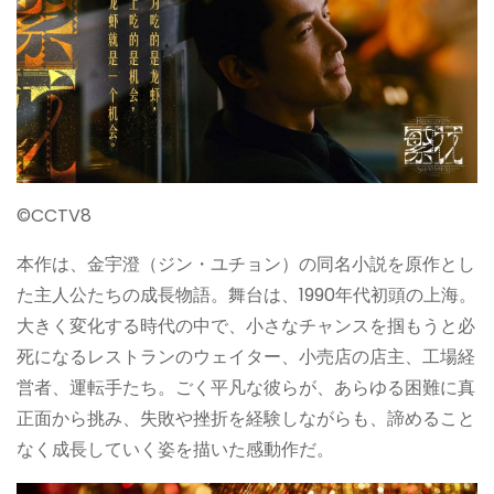
©︎CCTV8
本作は、金宇澄（ジン・ユチョン）の同名小説を原作とし
た主人公たちの成長物語。舞台は、1990年代初頭の上海。
大きく変化する時代の中で、小さなチャンスを掴もうと必
死になるレストランのウェイター、小売店の店主、工場経
営者、運転手たち。ごく平凡な彼らが、あらゆる困難に真
正面から挑み、失敗や挫折を経験しながらも、諦めること
なく成長していく姿を描いた感動作だ。