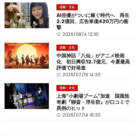
o
t
n
芸能・文化
o
k
AI俳優がついに稼ぐ時代へ 再生
k
2.2億回、広告単価420万円の衝
撃
2026/08/4 12:30
芸能・文化
中国神話「八仙」がアニメ映画
化 初日興収12.7億元、今夏最高
評価で好発進
2026/07/19 14:30
芸能・文化
上海“小劇場ブーム”加速 国風怪
奇劇『聊斎・浮生窃』が口コミで
異例のヒット
2026/07/14 16:30