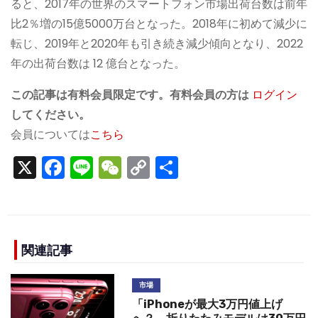
ると、2017年の世界のスマートフォン市場出荷台数は前年
比2％増の15億5000万台となった。2018年に初めて減少に
転じ、2019年と2020年も引き続き減少傾向となり、2022
年の出荷台数は 12 億台となった。
この記事は有料会員限定です。有料会員の方は
ログイン
してください。
会員については
こちら
X
F
Li
W
C
S
a
n
e
o
h
c
e
C
p
ar
e
h
y
e
b
a
Li
関連記事
o
t
n
市場
o
k
「iPhoneが最大3万円値上げ