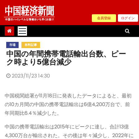
Skip
to
会員登録
ログイン
content
市場
有料記事
中国の年間携帯電話輸出台数、ピー
ク時より5億台減少
2023/11/23 14:30
中国税関総署が11月18日に発表したデータによると、最初
の10カ月間の中国の携帯電話輸出は6億4,200万台で、前
年同期比6.4％減少した。
中国の携帯電話輸出は2015年にピークに達し、合計13億
4,300万台が輸出された。その後は年々減少し、2022年に