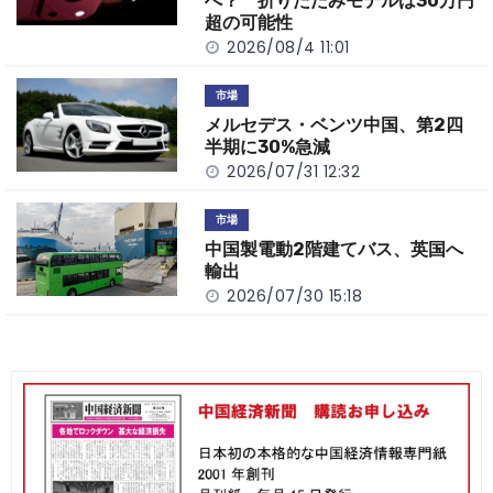
k
へ？ 折りたたみモデルは30万円
超の可能性
2026/08/4 11:01
市場
メルセデス・ベンツ中国、第2四
半期に30%急減
2026/07/31 12:32
市場
中国製電動2階建てバス、英国へ
輸出
2026/07/30 15:18