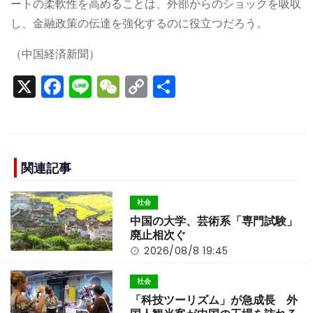
ートの柔軟性を高めることは、外部からのショックを吸収
し、金融政策の伝達を強化するのに役立つだろう。
（中国経済新聞）
X
F
Li
W
C
S
a
n
e
o
h
c
e
C
p
ar
e
h
y
e
b
a
Li
関連記事
o
t
n
社会
o
k
中国の大学、芸術系「専門試験」
k
廃止相次ぐ
2026/08/8 19:45
社会
「科技ツーリズム」が急成長 外