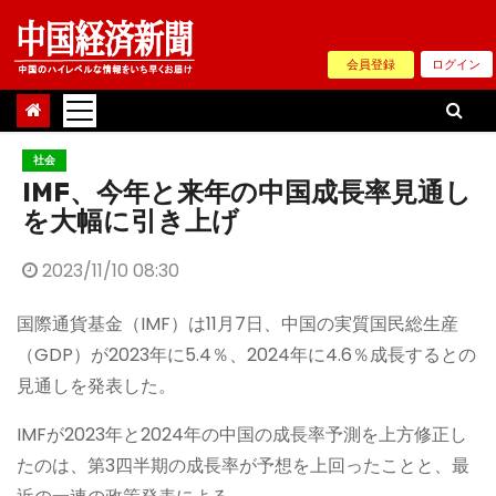
Skip
to
会員登録
ログイン
content
社会
IMF、今年と来年の中国成長率見通し
を大幅に引き上げ
2023/11/10 08:30
国際通貨基金（IMF）は11月7日、中国の実質国民総生産
（GDP）が2023年に5.4％、2024年に4.6％成長するとの
見通しを発表した。
IMFが2023年と2024年の中国の成長率予測を上方修正し
たのは、第3四半期の成長率が予想を上回ったことと、最