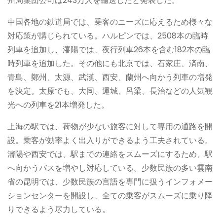
州局集団公司は243万人を輸送したと発表した。
中国各地の鉄道局では、乗客のニーズに応えるため様々な
対応策が講じられている。ハルピンでは、2508本の臨時
列車を追加し、瀋陽では、夜行列車26本を含む182本の臨
時列車を追加した。その他にも北京では、石家庄、済南、
青島、鄭州、太源、武漢、西安、蘭州へ向かう列車の増発
を決定。太原でも、大同、運城、呂梁、長治などの人気観
光への列車を21本増発した。
上海の駅では、荷物が少ない旅客に対して専用の通路を開
設。乗客が効率よく出入りができるよう工夫されている。
瀋陽や西安では、駅までの連絡をスムーズにするため、駅
へ向かうバスを増やし対応している。少数民族の多い雲南
省の昆明では、少数民族の言語を専門に扱うインフォメー
ションセンターを開設し、全ての乗客がスムーズに乗り降
りできるよう尽力している。