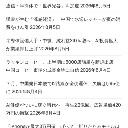
通信・半導体で「世界光谷」を加速
2026年8月5日
猛暑が生む「涼感経済」 中国で水辺レジャーが夏の消
費をけん引
2026年8月5日
半導体設備大手・中微、純利益310％増へ AI投資拡大
が業績押し上げ
2026年8月5日
ラッキンコーヒー、上半期に5000店舗超を新規出店
中国コーヒー市場の成長余地に自信
2026年8月4日
７月、中国発日本便で12路線が全便運休、欠航は1,195便
に
2026年8月4日
AI俳優がついに稼ぐ時代へ 再生2.2億回、広告単価420
万円の衝撃
2026年8月4日
「iPhoneが最大3万円値上げへ？ 折りたたみモデルは