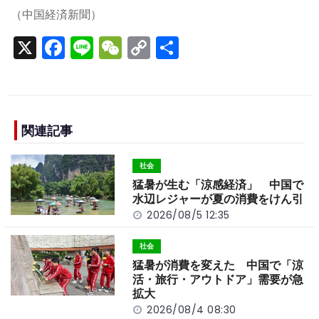
（中国経済新聞）
X
F
Li
W
C
S
a
n
e
o
h
c
e
C
p
ar
e
h
y
e
b
a
Li
関連記事
o
t
n
社会
o
k
猛暑が生む「涼感経済」 中国で
k
水辺レジャーが夏の消費をけん引
2026/08/5 12:35
社会
猛暑が消費を変えた 中国で「涼
活・旅行・アウトドア」需要が急
拡大
2026/08/4 08:30