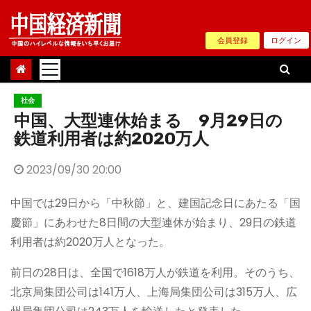
Skip
to
会員登録
ログイン
content
社会
中国、大型連休始まる 9月29日の
鉄道利用者は約2020万人
2023/09/30 20:00
中国では29日から「中秋節」と、建国記念日にあたる「国
慶節」にあわせた8日間の大型連休が始まり、29日の鉄道
利用者は約2020万人となった。
前日の28日は、全国で1618万人が鉄道を利用。そのうち、
北京局集団公司は141万人、上海局集団公司は315万人、広