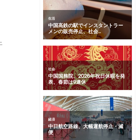
申
て
上
め