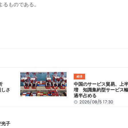
によるものである。
経済
分析
中国のサービス貿易、上半
厳しさ
増 知識集約型サービス
過半占める
2026/08/5 17:30
で光子