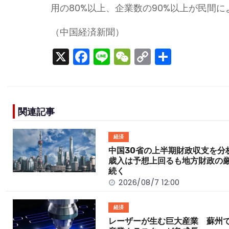
用の80%以上、企業数の90%以上が民間
（中国経済新聞）
X
F
Li
W
C
S
a
n
e
o
h
c
e
C
p
ar
e
h
y
e
関連記事
b
a
Li
o
t
n
経済
o
k
中国30省の上半期財政収支を
歳入は予想上回るも地方財政の
k
続く
2026/08/7 12:00
経済
レーザーが生む巨大産業 蘇州