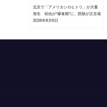
北京で「アメリカシロヒトリ」が大量
発生 幼虫が“爆食期”に、防除が正念場
2026年8月6日