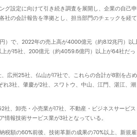
キング設定に向けて引き続き調査を展開し、企業の自己
で各社の会計報告を準拠とし、担当部門のチェックを経
9億円）で、2022年の売上高が4000億元（約8.12兆円）以
以上が15社、200億元（約4059.6億円）以上が64社だっ
社、広州25社、仏山が17社で、これらの合計が8割を占
ぞれ3社、肇慶が2社、スワトウ、中山、江門、湛江、潮
2社、卸売・小売業が17社、不動産・ビジネスサービス
ェア情報技術サービス業が3社となっている。
納税額の60%前後、技術革新の成果の70%以上、新規雇