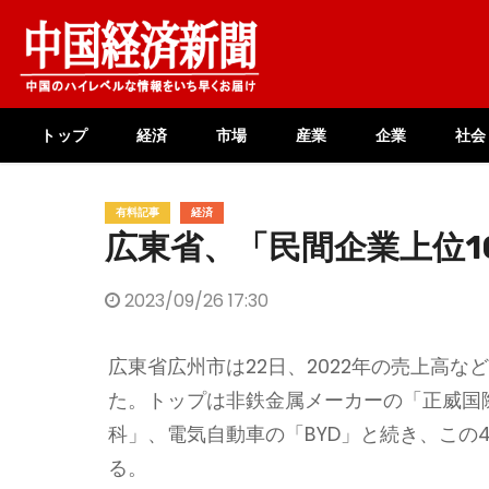
Skip
to
content
トップ
経済
市場
産業
企業
社会
有料記事
経済
広東省、「民間企業上位1
2023/09/26 17:30
広東省広州市は22日、2022年の売上高な
た。トップは非鉄金属メーカーの「正威国
科」、電気自動車の「BYD」と続き、この4
る。