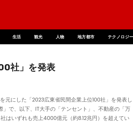
生活
観光
人物
地方都市
テクノロジ
00社」を発表
どを元にした「2023広東省民間企業上位100社」を発表し
際」で、以下、IT大手の「テンセント」、不動産の「万
社はいずれも売上4000億元（約8.12兆円）を超えてい