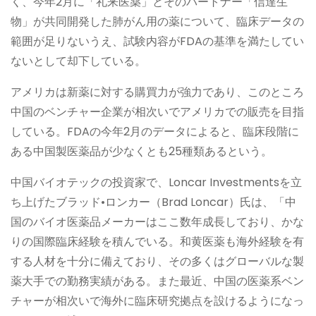
く、今年2月に「礼来医薬」とそのパートナー「信達生
物」が共同開発した肺がん用の薬について、臨床データの
範囲が足りないうえ、試験内容がFDAの基準を満たしてい
ないとして却下している。
アメリカは新薬に対する購買力が強力であり、このところ
中国のベンチャー企業が相次いでアメリカでの販売を目指
している。FDAの今年2月のデータによると、臨床段階に
ある中国製医薬品が少なくとも25種類あるという。
中国バイオテックの投資家で、Loncar Investmentsを立
ち上げたブラッド•ロンカー（Brad Loncar）氏は、「中
国のバイオ医薬品メーカーはここ数年成長しており、かな
りの国際臨床経験を積んでいる。和黄医薬も海外経験を有
する人材を十分に備えており、その多くはグローバルな製
薬大手での勤務実績がある。また最近、中国の医薬系ベン
チャーが相次いで海外に臨床研究拠点を設けるようになっ