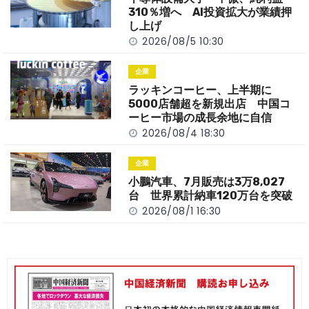
k
310％増へ AI投資拡大が業績押
し上げ
2026/08/5 10:30
企業
ラッキンコーヒー、上半期に
5000店舗超を新規出店 中国コ
ーヒー市場の成長余地に自信
2026/08/4 18:30
企業
小鵬汽車、7月販売は3万8,027
台 世界累計納車120万台を突破
2026/08/1 16:30