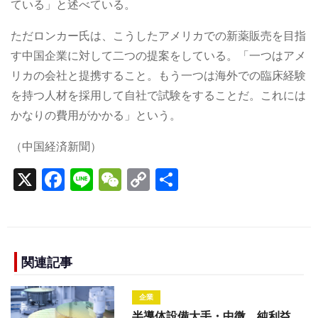
ている」と述べている。
ただロンカー氏は、こうしたアメリカでの新薬販売を目指
す中国企業に対して二つの提案をしている。「一つはアメ
リカの会社と提携すること。もう一つは海外での臨床経験
を持つ人材を採用して自社で試験をすることだ。これには
かなりの費用がかかる」という。
（中国経済新聞）
X
F
Li
W
C
S
a
n
e
o
h
c
e
C
p
ar
e
h
y
e
b
a
Li
関連記事
o
t
n
企業
o
k
半導体設備大手・中微、純利益