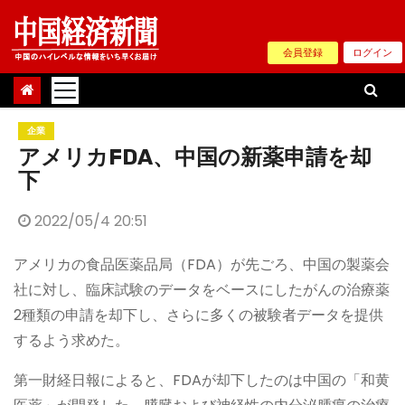
Skip
to
会員登録
ログイン
content
企業
アメリカFDA、中国の新薬申請を却
下
2022/05/4 20:51
アメリカの食品医薬品局（FDA）が先ごろ、中国の製薬会
社に対し、臨床試験のデータをベースにしたがんの治療薬
2種類の申請を却下し、さらに多くの被験者データを提供
するよう求めた。
第一財経日報によると、FDAが却下したのは中国の「和黄