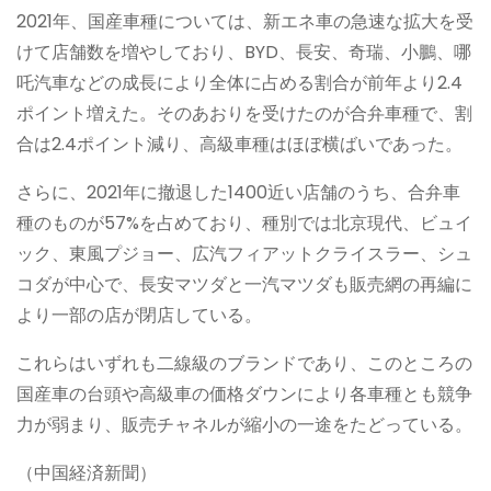
2021年、国産車種については、新エネ車の急速な拡大を受
けて店舗数を増やしており、BYD、長安、奇瑞、小鵬、哪
吒汽車などの成長により全体に占める割合が前年より2.4
ポイント増えた。そのあおりを受けたのが合弁車種で、割
合は2.4ポイント減り、高級車種はほぼ横ばいであった。
さらに、2021年に撤退した1400近い店舗のうち、合弁車
種のものが57%を占めており、種別では北京現代、ビュイ
ック、東風プジョー、広汽フィアットクライスラー、シュ
コダが中心で、長安マツダと一汽マツダも販売網の再編に
より一部の店が閉店している。
これらはいずれも二線級のブランドであり、このところの
国産車の台頭や高級車の価格ダウンにより各車種とも競争
力が弱まり、販売チャネルが縮小の一途をたどっている。
（中国経済新聞）