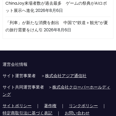
ChinaJoy来場者数が過去最多 ゲームの祭典がAIロボ
ット展示へ進化
2026年8月6日
「列車」が新たな消費を創出 中国で“鉄道＋観光”が夏
の旅行需要をけん引
2026年8月6日
運営会社情報
サイト運営事業者 ＞
株式会社アジア通信社
サイト共同運営事業者 ＞
株式会社クローバーホールディ
ング
サイトポリシー
｜
著作権
｜
リンクポリシー
｜
特定商取引法に基づく表記
｜
お問い合わせ