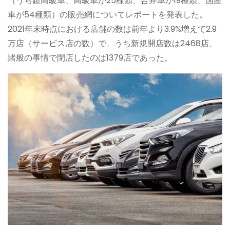
（うち超高級車、高級車が25種類、合弁車が19種類、国産
車が54種類）の販売網についてレポートを発表した。
2021年末時点における店舗の数は前年より3.9%増えて2.9
万店（サービス店の数）で、うち新規開店数は2468店、
諸般の事情で閉店したのは1379店であった。