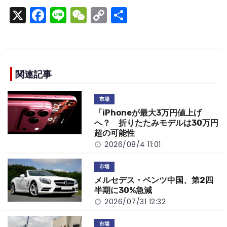
X
F
Li
W
C
S
a
n
e
o
h
c
e
C
p
ar
e
h
y
e
b
a
Li
関連記事
o
t
n
市場
o
k
「iPhoneが最大3万円値上げ
k
へ？ 折りたたみモデルは30万円
超の可能性
2026/08/4 11:01
市場
メルセデス・ベンツ中国、第2四
半期に30%急減
2026/07/31 12:32
市場