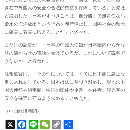
き在中外国人の安全や合法的権益を保障している、と先ほ
ど説明した。日本がすべきことは、自分勝手で無責任な汚
染水の海洋放出という行為を即時停止し、国際社会の懸念
に確実に着実に応えることだ」と述べた。
また別の記者が、「日本の中国大使館が日本国内からかな
りの嫌がらせの電話を受けているが、これについて説明で
きないか」と尋ねた。
汪報道官は、「その件については、すでに日本側に厳正な
申し入れをしている。日本は法に基づき対応し、現地の中
国大使館や領事館、中国の団体や企業、在住者、観光客の
安全を確実に守るよう求める」と答えた。
（中国経済新聞）
X
F
Li
W
C
S