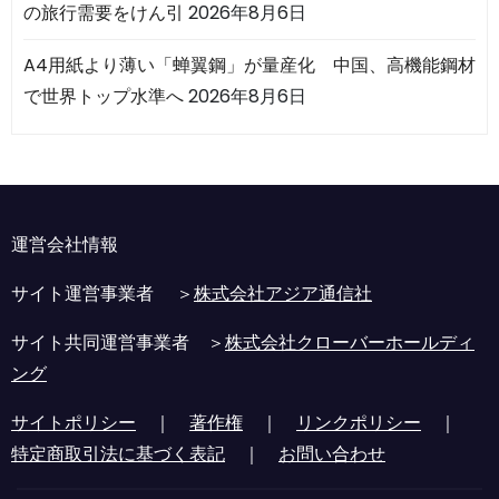
の旅行需要をけん引
2026年8月6日
A4用紙より薄い「蝉翼鋼」が量産化 中国、高機能鋼材
で世界トップ水準へ
2026年8月6日
運営会社情報
サイト運営事業者 ＞
株式会社アジア通信社
サイト共同運営事業者 ＞
株式会社クローバーホールディ
ング
サイトポリシー
｜
著作権
｜
リンクポリシー
｜
特定商取引法に基づく表記
｜
お問い合わせ