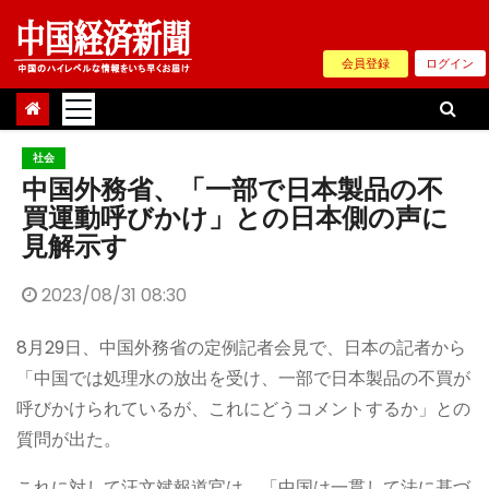
Skip
to
会員登録
ログイン
content
社会
中国外務省、「一部で日本製品の不
買運動呼びかけ」との日本側の声に
見解示す
2023/08/31 08:30
8月29日、中国外務省の定例記者会見で、日本の記者から
「中国では処理水の放出を受け、一部で日本製品の不買が
呼びかけられているが、これにどうコメントするか」との
質問が出た。
これに対して汪文斌報道官は、「中国は一貫して法に基づ