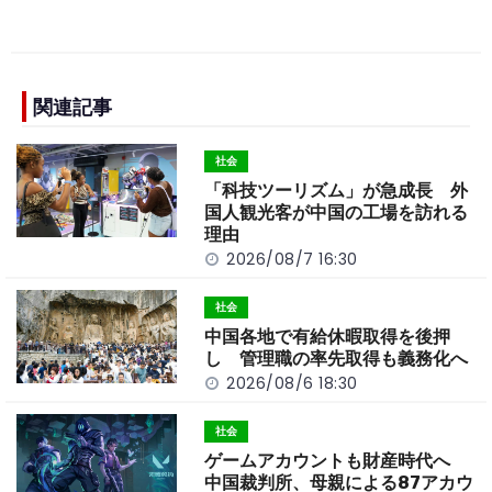
a
n
e
o
h
c
e
C
p
ar
e
h
y
e
b
a
Li
関連記事
o
t
n
社会
o
k
「科技ツーリズム」が急成長 外
k
国人観光客が中国の工場を訪れる
理由
2026/08/7 16:30
社会
中国各地で有給休暇取得を後押
し 管理職の率先取得も義務化へ
2026/08/6 18:30
社会
ゲームアカウントも財産時代へ
中国裁判所、母親による87アカウ