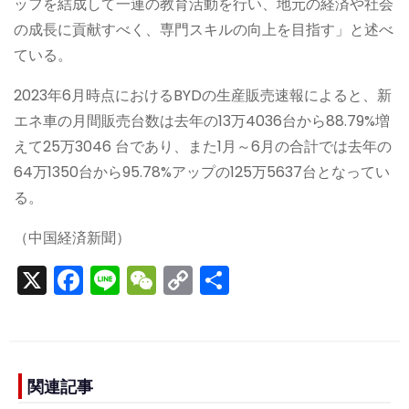
ッフを結成して一連の教育活動を行い、地元の経済や社会
の成長に貢献すべく、専門スキルの向上を目指す」と述べ
ている。
2023年6月時点におけるBYDの生産販売速報によると、新
エネ車の月間販売台数は去年の13万4036台から88.79%増
えて25万3046 台であり、また1月～6月の合計では去年の
64万1350台から95.78%アップの125万5637台となってい
る。
（中国経済新聞）
X
F
Li
W
C
S
a
n
e
o
h
c
e
C
p
ar
e
h
y
e
b
a
Li
関連記事