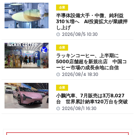
o
t
n
企業
o
k
半導体設備大手・中微、純利益
k
310％増へ AI投資拡大が業績押
し上げ
2026/08/5 10:30
企業
ラッキンコーヒー、上半期に
5000店舗超を新規出店 中国コ
ーヒー市場の成長余地に自信
2026/08/4 18:30
企業
小鵬汽車、7月販売は3万8,027
台 世界累計納車120万台を突破
2026/08/1 16:30