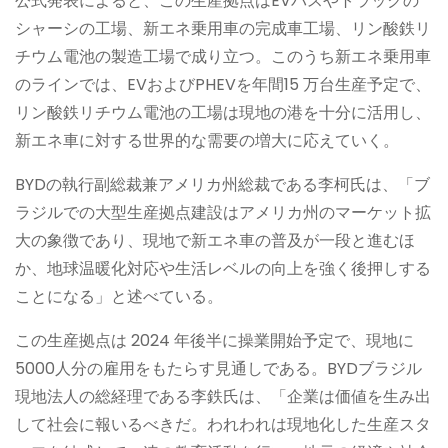
公式発表によると、この生産拠点はEVバスやトラックの
シャーシの工場、新エネ乗用車の完成車工場、リン酸鉄リ
チウム電池の製造工場で成り立つ。このうち新エネ乗用車
のラインでは、EVおよびPHEVを年間15 万台生産予定で、
リン酸鉄リチウム電池の工場は現地の港を十分に活用し、
新エネ車に対する世界的な需要の増大に応えていく。
BYDの執行副総裁兼アメリカ州総裁である李柯氏は、「ブ
ラジルでの大型生産拠点建設はアメリカ州のマーケット拡
大の象徴であり、現地で新エネ車の普及が一段と進むほ
か、地球温暖化対応や生活レベルの向上を強く後押しする
ことになる」と述べている。
この生産拠点は 2024 年後半に操業開始予定で、現地に
5000人分の雇用をもたらす見通しである。BYDブラジル
現地法人の総経理である李鉄氏は、「企業は価値を生み出
して社会に報いるべきだ。われわれは現地化した生産スタ