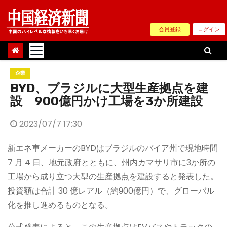
Skip
to
会員登録
ログイン
content
企業
BYD
、
ブラジルに大型生
産拠点を建
設
900
億
円かけ
工場を3か所建設
2023/07/7 17:30
新エネ車メーカーのBYDはブラジルのバイア州で現地時間
7 月 4 日、地元政府とともに、州内カマサリ市に3か所の
工場から成り立つ大型の生産拠点を建設すると発表した。
投資額は合計 30 億レアル（約900億円）で、グローバル
化を推し進めるものとなる。