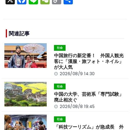
a
n
e
o
h
c
e
C
p
ar
e
h
y
e
b
a
Li
関連記事
o
t
n
社会
o
k
中国旅行の新定番！ 外国人観光
k
客に「漢服・旅フォト・ネイル」
が大人気
2026/08/9 14:30
社会
中国の大学、芸術系「専門試験」
廃止相次ぐ
2026/08/8 19:45
社会
「科技ツーリズム」が急成長 外