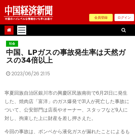
Skip
to
会員登録
ログイン
content
社会
中国、LPガスの事故発生率は天然ガ
スの34倍以上
2023/06/26 21:15
寧夏回族自治区銀川市の興慶区民族南街で6月21日に発生
した、焼肉店「富洋」のガス爆発で31人が死亡した事故に
ついて、公安部門は店長やオーナー、スタッフなど9人に
対し、拘束した上に財産を差し押さえた。
今回の事故は、ボンベから液化ガスが漏れたことによるも