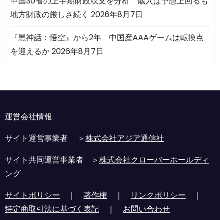
中国30省の上半期財政収支を分析 歳入は予想上回るも
地方財政の厳しさ続く
2026年8月7日
『黒神話：悟空』から2年 中国産AAAゲームは転換点
を迎えるか
2026年8月7日
運営会社情報
サイト運営事業者 ＞
株式会社アジア通信社
サイト共同運営事業者 ＞
株式会社クローバーホールディ
ング
サイトポリシー
｜
著作権
｜
リンクポリシー
｜
特定商取引法に基づく表記
｜
お問い合わせ