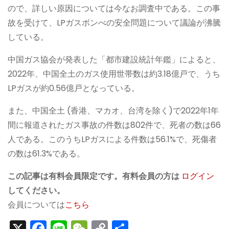
ので、詳しい原因については今なお調査中である。この事
故を受けて、LPガスボンべの安全問題について議論が沸騰
している。
中国ガス協会が発表した「都市建設統計年鑑」によると、
2022年、中国全土のガス使用世帯数は約3.18億戸で、うち
LPガスが約0.56億戸となっている。
また、中国全土 (香港、マカオ、台湾を除く)で2022年1年
間に報道されたガス事故の件数は802件で、死者の数は66
人である。このうちLPガスによる件数は56.1%で、死傷者
の数は61.3%である。
この記事は有料会員限定です。有料会員の方は
ログイン
してください。
会員については
こちら
X
F
Li
W
C
S