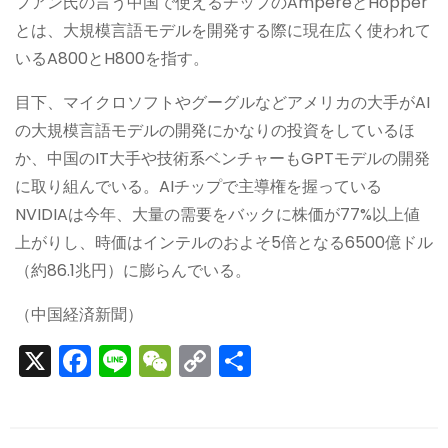
フアン氏の言う中国で使えるチップのAmpereとHopper
とは、大規模言語モデルを開発する際に現在広く使われて
いるA800とH800を指す。
目下、マイクロソフトやグーグルなどアメリカの大手がAI
の大規模言語モデルの開発にかなりの投資をしているほ
か、中国のIT大手や技術系ベンチャーもGPTモデルの開発
に取り組んでいる。AIチップで主導権を握っている
NVIDIAは今年、大量の需要をバックに株価が77%以上値
上がりし、時価はインテルのおよそ5倍となる6500億ドル
（約86.1兆円）に膨らんでいる。
（中国経済新聞）
X
F
Li
W
C
S
a
n
e
o
h
c
e
C
p
ar