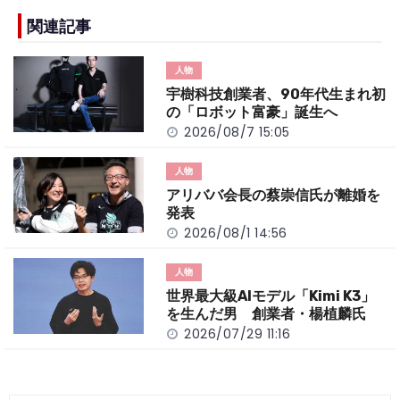
e
h
y
e
b
a
Li
関連記事
o
t
n
人物
o
k
宇樹科技創業者、90年代生まれ初
k
の「ロボット富豪」誕生へ
2026/08/7 15:05
人物
アリババ会長の蔡崇信氏が離婚を
発表
2026/08/1 14:56
人物
世界最大級AIモデル「Kimi K3」
を生んだ男 創業者・楊植麟氏
2026/07/29 11:16