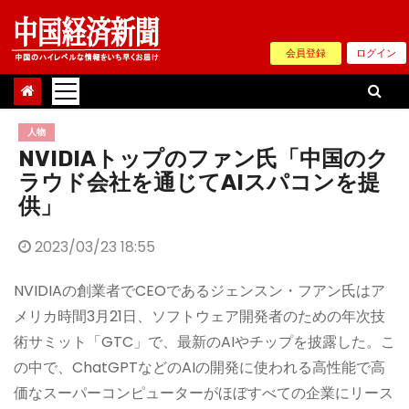
Skip
to
会員登録
ログイン
content
人物
NVIDIAトップのファン氏「中国のク
ラウド会社を通じてAIスパコンを提
供」
2023/03/23 18:55
NVIDIAの創業者でCEOであるジェンスン・フアン氏はア
メリカ時間3月21日、ソフトウェア開発者のための年次技
術サミット「GTC」で、最新のAIやチップを披露した。こ
の中で、ChatGPTなどのAIの開発に使われる高性能で高
価なスーパーコンピューターがほぼすべての企業にリース