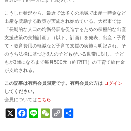
直近6年で約半分にまで減少した。
こうした状況から、最近では多くの地域で出産一時金など
出産を奨励する政策が実施され始めている。大都市では
「長期的な人口の均衡発展を促進するための積極的な出産
支援政策の実施計画」（以下、計画）を発表、出産・子育
て・教育費用の軽減など子育て支援の実施も明記され、そ
のうち法律に基づき3人の子どもがいる世帯に対し、子ど
もが3歳になるまで毎月500元（約1万円）の子育て給付金
が支給される。
この記事は有料会員限定です。有料会員の方は
ログイン
してください。
会員については
こちら
X
F
Li
W
C
S
a
n
e
o
h