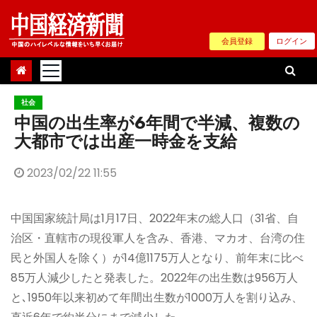
Skip
to
会員登録
ログイン
content
社会
中国の出生率が6年間で半減、複数の
大都市では出産一時金を支給
2023/02/22 11:55
中国国家統計局は1月17日、2022年末の総人口（31省、自
治区・直轄市の現役軍人を含み、香港、マカオ、台湾の住
民と外国人を除く）が14億1175万人となり、前年末に比べ
85万人減少したと発表した。2022年の出生数は956万人
と､1950年以来初めて年間出生数が1000万人を割り込み、