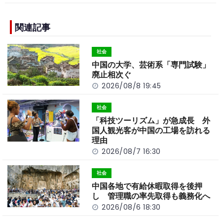
c
e
C
p
ar
e
h
y
e
b
a
Li
関連記事
o
t
n
社会
o
k
中国の大学、芸術系「専門試験」
k
廃止相次ぐ
2026/08/8 19:45
社会
「科技ツーリズム」が急成長 外
国人観光客が中国の工場を訪れる
理由
2026/08/7 16:30
社会
中国各地で有給休暇取得を後押
し 管理職の率先取得も義務化へ
2026/08/6 18:30