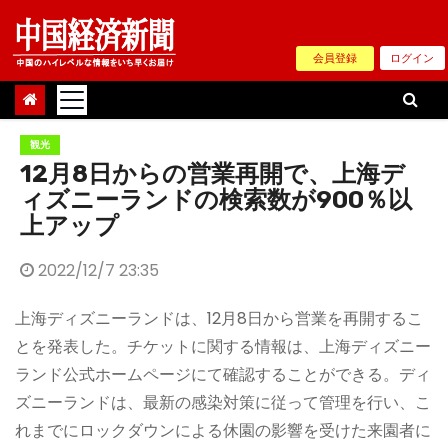
Skip
to
会員登録
ログイン
content
観光
12月8日からの営業再開で、上海デ
ィズニーランドの検索数が900％以
上アップ
2022/12/7 23:35
上海ディズニーランドは、12月8日から営業を再開するこ
とを発表した。チケットに関する情報は、上海ディズニー
ランド公式ホームページにて確認することができる。ディ
ズニーランドは、最新の感染対策に従って管理を行い、こ
れまでにロックダウンによる休園の影響を受けた来園者に