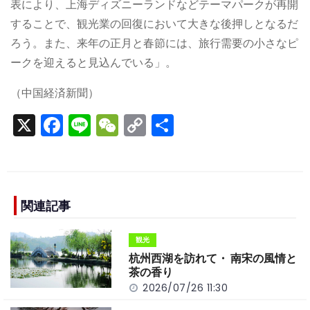
表により、上海ディズニーランドなどテーマパークが再開
することで、観光業の回復において大きな後押しとなるだ
ろう。また、来年の正月と春節には、旅行需要の小さなピ
ークを迎えると見込んでいる」。
（中国経済新聞）
X
F
Li
W
C
S
a
n
e
o
h
c
e
C
p
ar
e
h
y
e
b
a
Li
関連記事
o
t
n
観光
o
k
杭州西湖を訪れて・ 南宋の風情と
k
茶の香り
2026/07/26 11:30