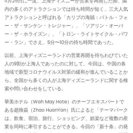
11月25日に一度、上海ディズニーが営業を再開した際、園
内の多くのアトラクションでは待ち時間が短く、三大人気
アトラクションと呼ばれる「カリブの海賊：バトル・フォ
ー・ザ・サンケン・トレジャー」、「ソアリン・オーバ
ー・ザ・ホライズン」、「トロン・ライトサイクル・パワ
ー・ラン」でさえ、5分〜10分の待ち時間であった。
以前、上海ディズニーランドの営業再開を待ちわびていた
人の9割が上海人であったのに対して、今回は、中国の各
地域で新型コロナウイルス対策の緩和が進んでいることか
ら、全国から多くの人が上海ディズニーランドに関する検
索や問い合わせをしている。
華美ホテル（Wah May Hote）のチーフエキスパートで
ある趙煥焱（Zhao HuanYan）氏によると「テーマパーク
は、飲食、宿泊、旅行、ショッピング、娯楽など複数の産
業を同時に牽引することができる。今回の「新十条」の発