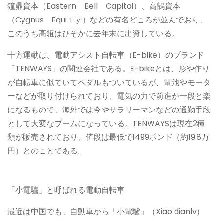
鐘鼎資本（Eastern Bell Capital）、高鵠資本
（Cygnus Equiｔｙ）などの有名どころが並んでおり、
このうち高瓴はひそかに去年末に出資している。
十方運動は、電動アシスト自転車（E-bike）のブランド
「TENWAYS」の関連会社である。E-bikeとは、形や作り
が自転車に似ていてペダルもついているが、電池やモータ
ーなどが取り付けられており、電気の力で前進が一段と楽
になるもので、海外では今やサラリーマンなどの通勤手段
として大変なブームになっている。TENWAYSは現在2種
類が販売されており、値段は最低で1499ポンド（約19.8万
円）とのことである。
「小電驢」と呼ばれる電動自転車
最近は中国でも、自動車から「小電驢」（Xiao dianlv）