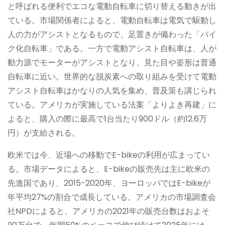
と呼ばれる便利でエコな電動自転車に切り替える動きが出
ている。市場関係者によると、電動自転車は電気で駆動し
人の力がアシストとなるもので、足置きが備わった「バイ
ク化自転車」である。一方で電動アシスト自転車は、人が
動力源でモーターがアシストとなり、見た目や姿形は普通
自転車に近い。世界的な脱炭素への取り組みを受けて電動
アシスト自転車はかなりの人気を集め、普及策も講じられ
ている。アメリカが実施している法案「よりよき再建」に
よると、購入の際に最高で1台当たり900ドル（約12.6万
円）が支給される。
欧米では今、近場への移動でE-bikeの利用が広まってい
る。市場データによると、E-bikeの販売先は主に欧米の
先進国であり、2015-2020年、ヨーロッパではE-bikeが
年平均27%の割合で成長している。アメリカの市場調査会
社NPDによると、アメリカの2021年の販売台数はおよそ