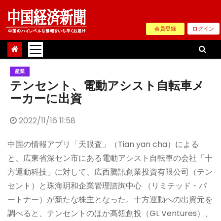
Skip
to
会員登録
ログイン
content
産業
テンセント、電動アシスト自転車メ
ーカーに出資
2022/11/16 11:58
中国の情報アプリ「天眼査」（Tian yan cha）による
と、広東省深セン市にある電動アシスト自転車の会社「十
方運動科技」に対して、広西騰訊創業投資有限公司（テン
セント）と珠海玥和企業管理諮詢中心 （リミテッド・パ
ートナー）が新たな株主となった。十方運動への出資元を
調べると、テンセントのほか高瓴創投（GL Ventures）、