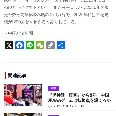
90万台で、年間50%のペースで伸び続けて2025年には
480万台に達するという。またヨーロッパは2020年の販
売台数が前年比38%増の470万台で、2025年には市場規
模が1200万台を超えるとみられている。
（中国経済新聞）
X
F
Li
W
C
S
a
n
e
o
h
c
e
C
p
ar
e
h
y
e
b
a
Li
関連記事
o
t
n
産業
o
k
『黒神話：悟空』から2年 中国
k
産AAAゲームは転換点を迎えるか
2026/08/7 10:30