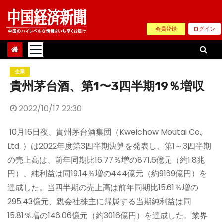
Skip
to
会員登録
ログイン
content
企業
貴州茅台酒、第1〜3四半期19％増収
2022/10/17 22:30
10月16日夜、貴州茅台酒集団（Kweichow Moutai Co.,
Ltd. ）は2022年度第3四半期決算を発表し、第1～3四半期
の売上高は、前年同期比16.77％増の871.6億元（約1.8兆
円）、純利益は同19.14％増の444億元（約9169億円）を
達成した。当四半期の売上高は前年同期比15.61％増の
295.43億元、親会社株主に帰属する当期純利益は同
15.81％増の146.06億元（約3016億円）を達成した。業界