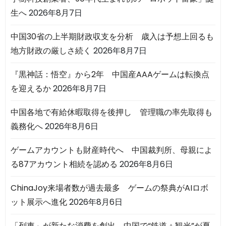
生へ
2026年8月7日
中国30省の上半期財政収支を分析 歳入は予想上回るも
地方財政の厳しさ続く
2026年8月7日
『黒神話：悟空』から2年 中国産AAAゲームは転換点
を迎えるか
2026年8月7日
中国各地で有給休暇取得を後押し 管理職の率先取得も
義務化へ
2026年8月6日
ゲームアカウントも財産時代へ 中国裁判所、母親によ
る87アカウント相続を認める
2026年8月6日
ChinaJoy来場者数が過去最多 ゲームの祭典がAIロボ
ット展示へ進化
2026年8月6日
「列車」が新たな消費を創出 中国で“鉄道＋観光”が夏