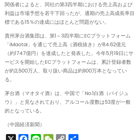
関係者によると、同社の第3四半期における売上高および
利益は市場予想を若干下回ったが、通期の売上高成長率目
標である15％の達成にはほとんど問題がない。
貴州茅台酒集団は、第1～3四半期にECプラットフォーム
「iMaotai」を通じて売上高（酒税抜き）が84.62億元
（約1747億円）を達成したと発表した。今年5月19日にサ
ービスを開始したECプラットフォームは、累計登録者数
が約2,500万人、取り扱い商品は約900万本となってい
る。
茅台酒（マオタイ酒）は、中国で「No.1白酒（バイジュ
ウ）」と見なされており、アルコール度数は53度が一般
的となっている。
（中国経済新聞）
X
F
Li
W
C
S