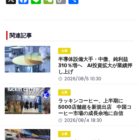
a
n
e
o
h
c
e
C
p
ar
e
h
y
e
b
a
Li
関連記事
o
t
n
企業
o
k
半導体設備大手・中微、純利益
k
310％増へ AI投資拡大が業績押
し上げ
2026/08/5 10:30
企業
ラッキンコーヒー、上半期に
5000店舗超を新規出店 中国コ
ーヒー市場の成長余地に自信
2026/08/4 18:30
企業