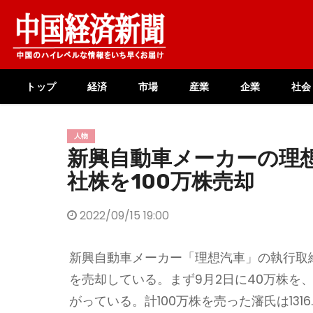
Skip
to
content
トップ
経済
市場
産業
企業
社会
人物
新興自動車メーカーの理
社株を100万株売却
2022/09/15 19:00
新興自動車メーカー「理想汽車」の執行取
を売却している。まず9月2日に40万株を、9月
がっている。計100万株を売った瀋氏は1316