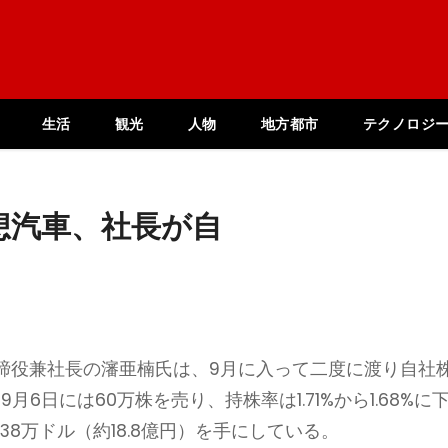
生活
観光
人物
地方都市
テクノロジ
想汽車、社長が自
締役兼社長の瀋亜楠氏は、9月に入って二度に渡り自社
6日には60万株を売り、持株率は1.71%から1.68%に
.38万ドル（約18.8億円）を手にしている。