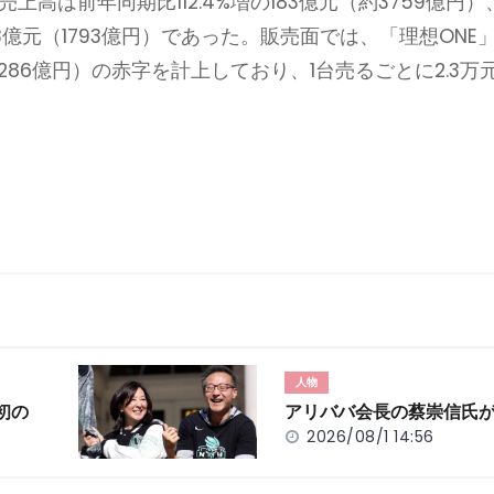
上高は前年同期比112.4%増の183億元（約3759億円）
.3億元（1793億円）であった。販売面では、「理想ONE
約286億円）の赤字を計上しており、1台売るごとに2.3万
人物
初の
アリババ会長の蔡崇信氏
2026/08/1 14:56