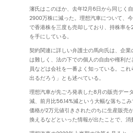
瀋氏はこのほか、去年12月6日から同じく
2900万株に減った。理想汽車について、
で香港株を三度も売却しており、持株率を22.8
を手にしている。
契約関連に詳しい弁護士の馬向氏は、企業
は難しく、法の下での個人の自由や権利だ
員などは会社を一番よく知っている。これ
出るだろう」とも述べている。
理想汽車が先ごろ発表した8月の販売データを
減、前月比56.14%減という大幅な落ちこ
価格が2万元値引きされたのちに生産販売
換えるなどといった情報が出たことで、消