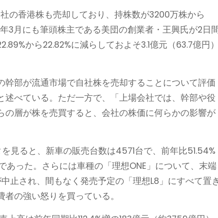
自社の香港株も売却しており、持株数が3200万株から
今年3月にも筆頭株主である美団の創業者・王興氏が2日
9%から22.82%に減らしておよそ3.1億元（63.7億円
の幹部が流通市場で自社株を売却することについて評価
と述べている。ただ一方で、「上場会社では、幹部や役
らの層が株を売買すると、会社の株価に何らかの影響が
見ると、新車の販売台数は4571台で、前年比51.54%
みであった。さらには車種の「理想ONE」について、末端
が中止され、間もなく発売予定の「理想L8」にすべて置
費者の強い怒りを買っている。