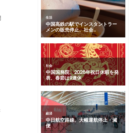
間
）
き