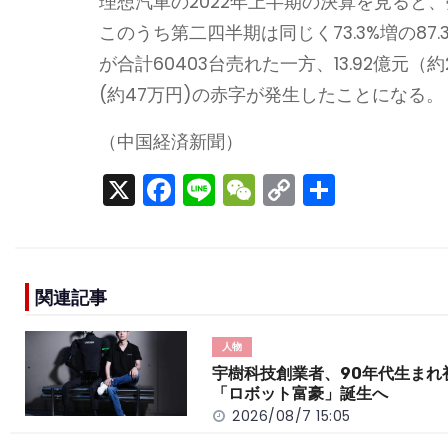
理想汽車の2022年上半期の決算を見ると、売
このうち第二四半期は同じく73.3%増の87
が合計60403台売れた一方、13.92億元（
(約47万円)の赤字が発生したことになる。
（中国経済新聞）
X
F
Li
W
C
S
a
n
e
o
h
c
e
C
p
ar
e
h
y
e
関連記事
b
a
Li
o
t
n
人物
o
k
宇樹科技創業者、90年代生まれ
「ロボット富豪」誕生へ
k
2026/08/7 15:05