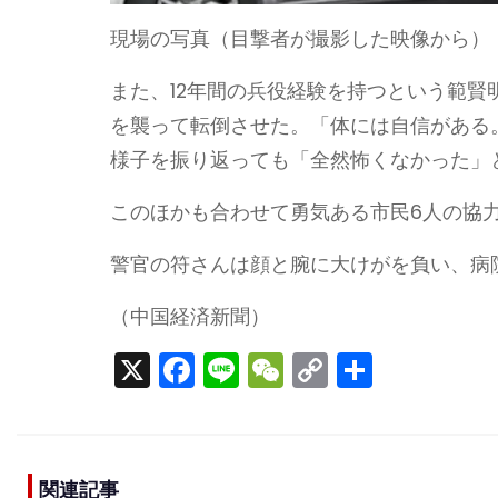
現場の写真（目撃者が撮影した映像から）
また、12年間の兵役経験を持つという範賢
を襲って転倒させた。「体には自信がある
様子を振り返っても「全然怖くなかった」
このほかも合わせて勇気ある市民6人の協
警官の符さんは顔と腕に大けがを負い、病
（中国経済新聞）
X
F
Li
W
C
S
a
n
e
o
h
c
e
C
p
ar
e
h
y
e
関連記事