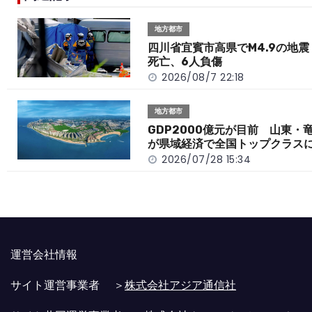
b
a
Li
o
t
n
地方都市
o
k
四川省宜賓市高県でM4.9の地震
死亡、6人負傷
k
2026/08/7 22:18
地方都市
GDP2000億元が目前 山東・
が県域経済で全国トップクラス
2026/07/28 15:34
運営会社情報
サイト運営事業者 ＞
株式会社アジア通信社