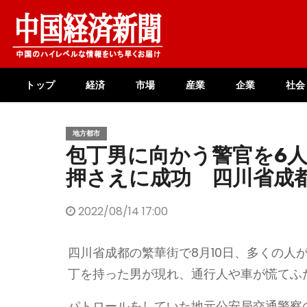
Skip
to
content
トップ
経済
市場
産業
企業
社会
地方都市
包丁男に向かう警官を6
押さえに成功 四川省成
2022/08/14 17:00
四川省成都の繁華街で8月10日、多くの人
丁を持った男が現れ、通行人や車が慌てふ
パトロールをしていた地元公安局交通警察