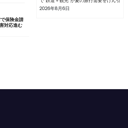
で“鉄道＋観光”が夏の旅行需要をけん引
2026年8月6日
省で保険金請
災害対応進む