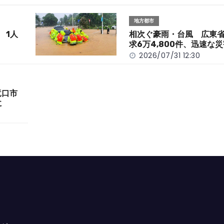
地方都市
 1人
相次ぐ豪雨・台風 広東
求6万4,800件、迅速な
2026/07/31 12:30
竜口市
に