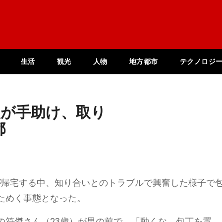
生活
観光
人物
地方都市
テクノロジ
人が手助け、取り
都
が帰宅する中、知り合いとのトラブルで興奮した様子で
ためく事態となった。
の符傑さん（23歳）が男の前で、「動くな、包丁を置