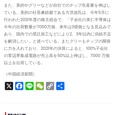
また、美的やグリーなどが自社でのチップ生産量を伸ばし
ている。美的の社長兼総裁である方洪波氏は、今年5月に
行われた2021年度の株主総会で、「子会社の美仁半導体は
今年の出荷数量が7000万個、来年は3億個となる見込みで
あり、国内での受託加工などにより2、3年以内に供給不足
を解消したい」と述べている。またグリーもチップの開発
に力を入れており、2021年の決算によると、100%子会社
の零辺界集成電路が売上高を50%以上伸ばし、7000 万個
以上を出荷している。
（中国経済新聞）
X
F
Li
W
C
S
a
n
e
o
h
c
e
C
p
ar
e
h
y
e