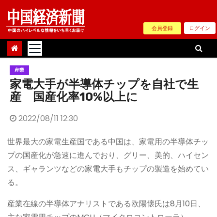
Skip
to
会員登録
ログイン
content
産業
家電大手が半導体チップを自社で生
産 国産化率10%以上に
2022/08/11 12:30
世界最大の家電生産国である中国は、家電用の半導体チッ
プの国産化が急速に進んでおり、グリー、美的、ハイセン
ス、ギャランツなどの家電大手もチップの製造を始めてい
る。
産業在線の半導体アナリストである欧陽懐氏は8月10日、