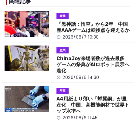
b
a
Li
関連記事
o
t
n
産業
o
k
『黒神話：悟空』から2年 中国
k
産AAAゲームは転換点を迎えるか
2026/08/7 10:30
産業
ChinaJoy来場者数が過去最多
ゲームの祭典がAIロボット展示へ
進化
2026/08/6 14:30
産業
A4用紙より薄い「蝉翼鋼」が量
産化 中国、高機能鋼材で世界ト
ップ水準へ
2026/08/6 11:45