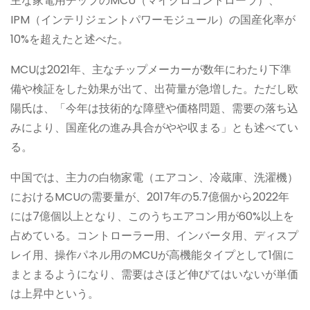
主な家電用チップのMCU（マイクロコントローラ）、
IPM（インテリジェントパワーモジュール）の国産化率が
10%を超えたと述べた。
MCUは2021年、主なチップメーカーが数年にわたり下準
備や検証をした効果が出て、出荷量が急増した。ただし欧
陽氏は、「今年は技術的な障壁や価格問題、需要の落ち込
みにより、国産化の進み具合がやや収まる」とも述べてい
る。
中国では、主力の白物家電（エアコン、冷蔵庫、洗濯機）
におけるMCUの需要量が、2017年の5.7億個から2022年
には7億個以上となり、このうちエアコン用が60%以上を
占めている。コントローラー用、インバータ用、ディスプ
レイ用、操作パネル用のMCUが高機能タイプとして1個に
まとまるようになり、需要はさほど伸びてはいないが単価
は上昇中という。