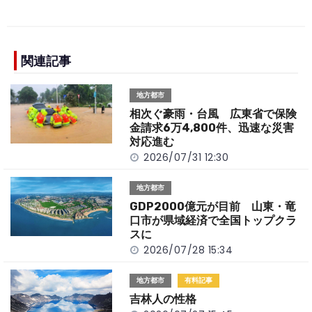
a
n
e
o
h
c
e
C
p
ar
e
h
y
e
b
a
Li
関連記事
o
t
n
地方都市
o
k
相次ぐ豪雨・台風 広東省で保険
k
金請求6万4,800件、迅速な災害
対応進む
2026/07/31 12:30
地方都市
GDP2000億元が目前 山東・竜
口市が県域経済で全国トップクラ
スに
2026/07/28 15:34
地方都市
有料記事
吉林人の性格