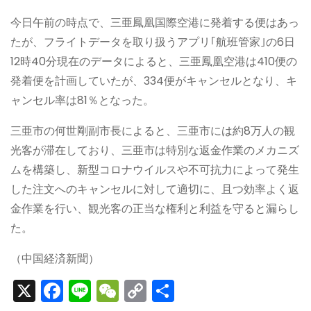
今日午前の時点で、三亜鳳凰国際空港に発着する便はあっ
たが、フライトデータを取り扱うアプリ｢航班管家｣の6日
12時40分現在のデータによると、三亜鳳凰空港は410便の
発着便を計画していたが、334便がキャンセルとなり、キ
ャンセル率は81％となった。
三亜市の何世剛副市長によると、三亜市には約8万人の観
光客が滞在しており、三亜市は特別な返金作業のメカニズ
ムを構築し、新型コロナウイルスや不可抗力によって発生
した注文へのキャンセルに対して適切に、且つ効率よく返
金作業を行い、観光客の正当な権利と利益を守ると漏らし
た。
（中国経済新聞）
X
F
Li
W
C
S