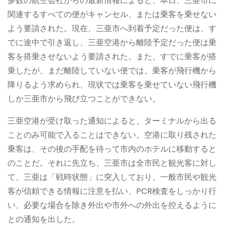
多数の航空会社からの最新情報によると、本日、三亜市に
関連するすべての便がキャンセル、または乗客を乗せない
よう要請された。現在、三亜市へ到着予定だった便は、す
でに途中で引き返し、三亜空港から離陸予定だった便は乗
客を搭乗させないよう要請された。また、すでに乗客が搭
乗したが、まだ離陸していない便では、乗客が飛行機から
降りるよう求められ、現状では乗客を乗せていない飛行機
しか三亜市から飛び立つことができない。
三亜空港が受け取った通知によると、ターミナルから出る
ことのみ可能で入ることはできない。空港に取り残された
乗客は、その後の手配を待って市内のホテルに移動すると
のことだ。それに先立ち、三亜市は全市民と観光客に対し
て、三亜は「戦時状態」に突入しており、一般市民や観光
客が信頼できる情報に注意を払い、PCR検査をしっかり行
い、必要な場合を除き外出や市外への外出を控えるように
との通知を出した。