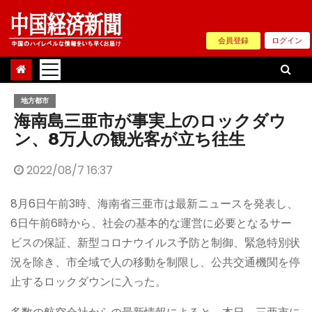
Skip
to
会員登録
ログイン
content
地方都市
海南島三亜市が事実上のロックダウ
ン、8万人の観光客が立ち往生
2022/08/7 16:37
8月6日午前3時、海南省三亜市は最新ニュースを発表し、
6日午前6時から、社会の基本的な運営に必要となるサー
ビスの保証、新型コロナウイルス予防と制御、緊急特別状
況を除き、市全域で人の移動を制限し、公共交通機関を停
止するロックダウンに入った。