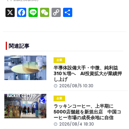
X
F
Li
W
C
S
a
n
e
o
h
c
e
C
p
ar
e
h
y
e
b
a
Li
関連記事
o
t
n
企業
o
k
半導体設備大手・中微、純利益
k
310％増へ AI投資拡大が業績押
し上げ
2026/08/5 10:30
企業
ラッキンコーヒー、上半期に
5000店舗超を新規出店 中国コ
ーヒー市場の成長余地に自信
2026/08/4 18:30