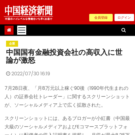
Skip
to
会員登録
ログイン
content
企業
中国国有金融投資会社の高収入に世
論が激怒
2022/07/30 16:19
7月28日夜、「月8万元以上稼ぐ90後（1990年代生まれの
人）の証券会社トレーダー」に関するスクリーンショット
が、ソーシャルメディア上で広く拡散された。
スクリーンショットには、あるブロガーが小紅書（中国最
大級のソーシャルメディアおよびEコマースプラットフォ