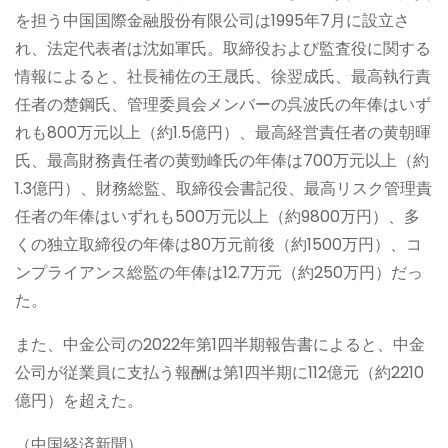
を担う中国国際金融股份有限公司は1995年7月に設立さ
れ、法定代表者は沈如軍氏。取締役および監査役に関する
情報によると、社長補佐の王晟氏、徐翌成氏、最高執行責
任者の楚鋼氏、管理委員会メンバーの呉波氏の年俸はいず
れも800万元以上（約1.5億円）、最高経営責任者の黄朝暉
氏、最高財務責任者の黄勁峰氏の年俸は700万元以上（約
1.3億円）、財務総監、取締役会書記役、最高リスク管理責
任者の年俸はいずれも500万元以上（約9800万円）、多
くの独立取締役の年俸は80万元前後（約1500万円）、コ
ンプライアンス総監の年俸は12.7万元（約250万円）だっ
た。
また、中金公司の2022年第1四半期報告書によると、中金
公司が従業員に支払う報酬は第1四半期に112億元（約2210
億円）を超えた。
（中国経済新聞）