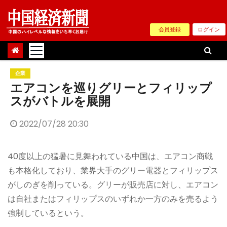
Skip
to
会員登録
ログイン
content
企業
エアコンを巡りグリーとフィリップ
スがバトルを展開
2022/07/28 20:30
40度以上の猛暑に見舞われている中国は、エアコン商戦
も本格化しており、業界大手のグリー電器とフィリップス
がしのぎを削っている。グリーが販売店に対し、エアコン
は自社またはフィリップスのいずれか一方のみを売るよう
強制しているという。