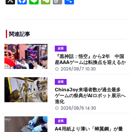
a
n
e
o
h
c
e
C
p
ar
e
h
y
e
b
a
Li
関連記事
o
t
n
産業
o
k
『黒神話：悟空』から2年 中国
k
産AAAゲームは転換点を迎えるか
2026/08/7 10:30
産業
ChinaJoy来場者数が過去最多
ゲームの祭典がAIロボット展示へ
進化
2026/08/6 14:30
産業
A4用紙より薄い「蝉翼鋼」が量