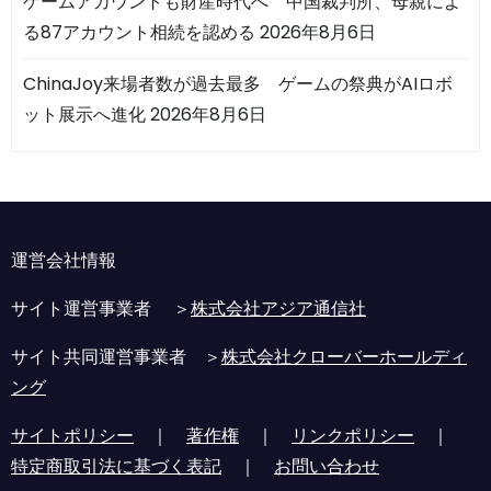
ゲームアカウントも財産時代へ 中国裁判所、母親によ
る87アカウント相続を認める
2026年8月6日
ChinaJoy来場者数が過去最多 ゲームの祭典がAIロボ
ット展示へ進化
2026年8月6日
運営会社情報
サイト運営事業者 ＞
株式会社アジア通信社
サイト共同運営事業者 ＞
株式会社クローバーホールディ
ング
サイトポリシー
｜
著作権
｜
リンクポリシー
｜
特定商取引法に基づく表記
｜
お問い合わせ