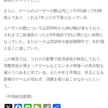
成長がストップした。
さらに、ゲームのユーザーの数は同じく0.13%減って6.66
億人であり、これも7年ぶりの下落となっている。
ユーザーの数については2019年から伸び幅が落ちており、
それまで二桁成長だったが2年連続で2%に満たない状態と
なっていた。またピークは2021年の春節期間中で、6.67億
人近くに達していた。
この報告では、コロナの影響で経済成長が鈍化しており、
消費意欲が薄まってゲームなどエンタメ関連への支出額も
減りつつあると見ている。また今年上半期は、目玉となる
新種のゲームが現れず、消費を掘り起こせなかったとい
う。
（中国経済新聞）
X
F
Li
W
C
S