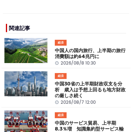
a
n
e
o
h
c
e
C
p
ar
e
h
y
e
b
a
Li
関連記事
o
t
n
経済
o
k
中国人の国内旅行、上半期の旅行
k
消費額は約64兆円に
2026/08/8 10:30
経済
中国30省の上半期財政収支を分
析 歳入は予想上回るも地方財政
の厳しさ続く
2026/08/7 12:00
経済
中国のサービス貿易、上半期
8.3％増 知識集約型サービス輸