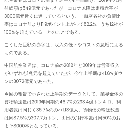
航空業界はコロナの前まで黒字が11年間続き、2019年の利
益総額は549億元であったが、コロナ以降は累積赤字が
3000億元近くに達しているという。「航空各社の負債比
率はコロナ前より11.9ポイント上がって82.2%、うち12社が
100%を超えている」とのことである。
こうした巨額の赤字は、収入の低下やコストの急増による
ものである。
中国航空業界は、コロナ前の2018年と2019年は営業収入
がいずれも1兆元を超えていたが、今年上半期は41.8%ダウ
ンの3072億元であった。
今回の報告で示された上半期のデータとして、業界全体の
貨物輸送量は2019年同期の46.7%の293.4億トンキロ、利
用者数は同じく36.7%ののべ1.18億人、貨物便の輸送数量
は同87.5%の307.7万トン、１日の飛行本数は同50%のお
よそ8000本となっている。