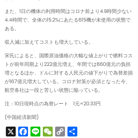
また、1日の機体の利用時間はコロナ前より4.9時間少ない
4.4時間で、全体の15.2%にあたる615機が未使用の状態で
ある。
収入減に加えてコストも増大している。
宋氏によると、国際原油価格の大幅な値上がりで燃料コス
トが前年同期より222億元増え、年間では860億元の負担
増となるほか、ドルに対する人民元の値下がりで為替差損
が167億元増大している。コロナ対策が必須となった今、
航空各社は一段と苦しい状態に陥っている。
注：10日現時点の為替レート 1元=20.33円
(中国経済新聞)
X
F
Li
W
C
S