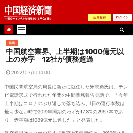
Skip
to
会員登録
ログイン
content
経済
中国航空業界、上半期は1000億元以
上の赤字 12社が債務超過
2022/07/10 14:00
中国民間航空局の局長に新たに就任した宋志勇氏は、テレ
ビ電話形式で行われた年間の中間業務報告会議で、「今年
上半期はコロナのぶり返しで落ち込み、1日の運行本数は
最も少ない時で2019年同期のわずか17.8%の2967本であ
り、赤字額は1089億元に達した」と発表した。