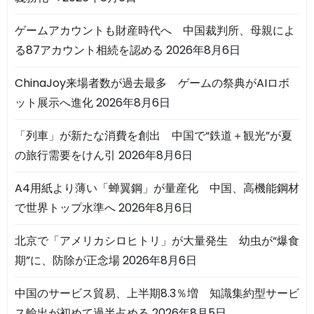
ゲームアカウントも財産時代へ 中国裁判所、母親によ
る87アカウント相続を認める
2026年8月6日
ChinaJoy来場者数が過去最多 ゲームの祭典がAIロボ
ット展示へ進化
2026年8月6日
「列車」が新たな消費を創出 中国で“鉄道＋観光”が夏
の旅行需要をけん引
2026年8月6日
A4用紙より薄い「蝉翼鋼」が量産化 中国、高機能鋼材
で世界トップ水準へ
2026年8月6日
北京で「アメリカシロヒトリ」が大量発生 幼虫が“爆食
期”に、防除が正念場
2026年8月6日
中国のサービス貿易、上半期8.3％増 知識集約型サービ
ス輸出が初めて過半占める
2026年8月5日