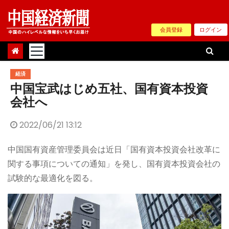
Skip
to
会員登録
ログイン
content
経済
中国宝武はじめ五社、国有資本投資
会社へ
2022/06/21 13:12
中国国有資産管理委員会は近日「国有資本投資会社改革に
関する事項についての通知」を発し、国有資本投資会社の
試験的な最適化を図る。