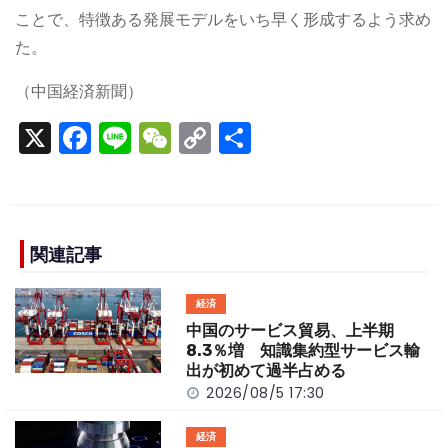
ことで、特徴ある発展モデルをいち早く形成するよう求め
た。
（中国経済新聞）
X
F
Li
W
C
S
a
n
e
o
h
c
e
C
p
ar
e
h
y
e
b
a
Li
関連記事
o
t
n
経済
o
k
中国のサービス貿易、上半期
k
8.3％増 知識集約型サービス輸
出が初めて過半占める
2026/08/5 17:30
経済