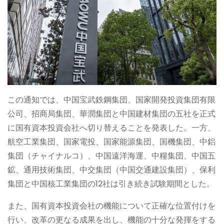
この通知では、中国宝武鉄鋼集団、国家開発投資集団有限
公司、招商局集団、華潤集団と中国建材集団の五社を正式
に国有資本投資会社へ切り替えることを発表した。一方、
航空工業集団、国家電投、国家能源集団、国機集団、中鋁
集団（チャイナルコ）、中国遠洋海運、中糧集団、中国五
鉱、通用技術集団、中交集団（中国交通建設集団）、保利
集団と中国核工業集団の12社は引き続き試験期間とした。
また、国有資本投資会社の機能について正確な位置付けを
行い、改革の更なる成果を出し、機能の十分な発揮をする