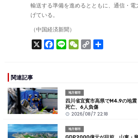
輸送する準備を進めるとともに、通信・電
げている。
（中国経済新聞）
X
F
Li
W
C
S
a
n
e
o
h
c
e
C
p
ar
e
h
y
e
関連記事
b
a
Li
o
t
n
地方都市
o
k
四川省宜賓市高県でM4.9の地震
死亡、6人負傷
k
2026/08/7 22:18
地方都市
GDP2000億元が目前 山東・