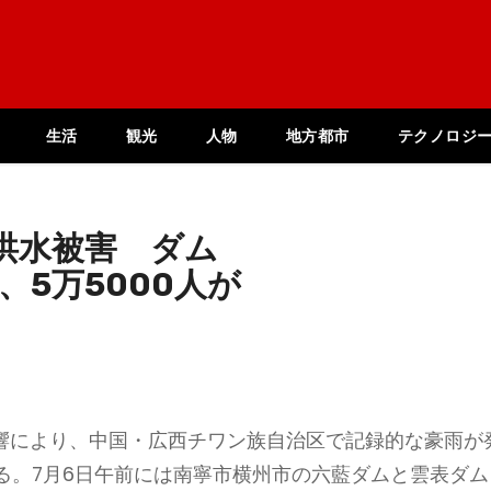
生活
観光
人物
地方都市
テクノロジ
洪水被害 ダム
、5万5000人が
影響により、中国・広西チワン族自治区で記録的な豪雨が
る。7月6日午前には南寧市横州市の六藍ダムと雲表ダム