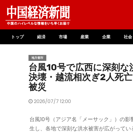
Skip
to
content
トップ
経済
市場
産業
企業
社会
地方都市
台風10号で広西に深刻な
決壊・越流相次ぎ2人死亡
被災
2026/07/7 12:00
台風10号（アジア名「メーサック」）の
生し、各地で深刻な洪水被害が広がってい