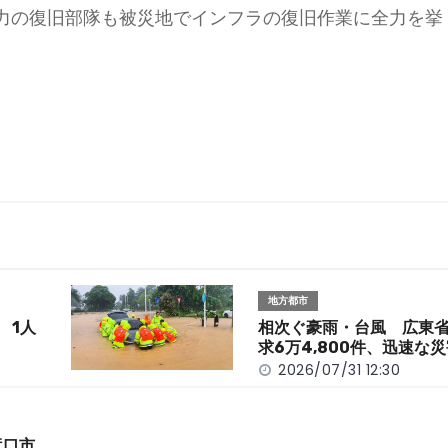
力の復旧部隊も被災地でインフラの復旧作業に全力を挙
地方都市
 1人
相次ぐ豪雨・台風 広東
求6万4,800件、迅速な
2026/07/31 12:30
竜口市