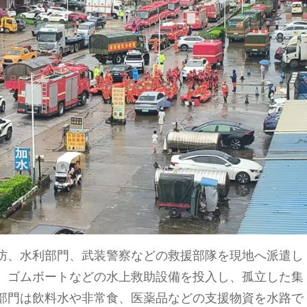
防、水利部門、武装警察などの救援部隊を現地へ派遣し
、ゴムボートなどの水上救助設備を投入し、孤立した集
部門は飲料水や非常食、医薬品などの支援物資を水路で