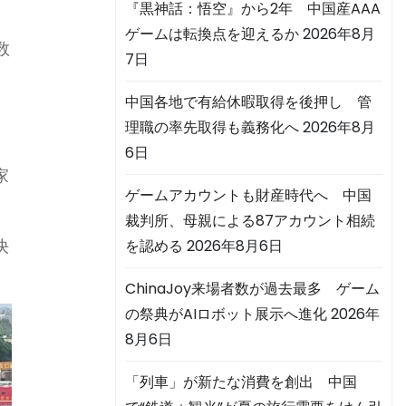
『黒神話：悟空』から2年 中国産AAA
ゲームは転換点を迎えるか
2026年8月
数
7日
中国各地で有給休暇取得を後押し 管
理職の率先取得も義務化へ
2026年8月
6日
家
ゲームアカウントも財産時代へ 中国
裁判所、母親による87アカウント相続
決
を認める
2026年8月6日
ChinaJoy来場者数が過去最多 ゲーム
の祭典がAIロボット展示へ進化
2026年
8月6日
「列車」が新たな消費を創出 中国