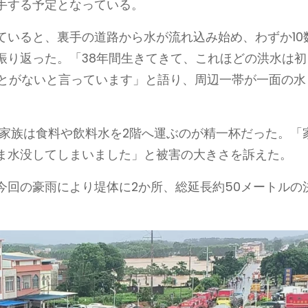
手する予定となっている。
ていると、裏手の道路から水が流れ込み始め、わずか10
振り返った。「38年間生きてきて、これほどの洪水は初
ことがないと言っています」と語り、周辺一帯が一面の水
、家族は食料や飲料水を2階へ運ぶのが精一杯だった。「
ま水没してしまいました」と被害の大きさを訴えた。
今回の豪雨により堤体に2か所、総延長約50メートルの