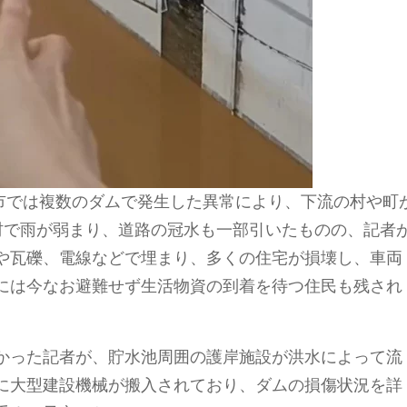
州市では複数のダムで発生した異常により、下流の村や町
村で雨が弱まり、道路の冠水も一部引いたものの、記者
や瓦礫、電線などで埋まり、多くの住宅が損壊し、車両
には今なお避難せず生活物資の到着を待つ住民も残され
かった記者が、貯水池周囲の護岸施設が洪水によって流
に大型建設機械が搬入されており、ダムの損傷状況を詳