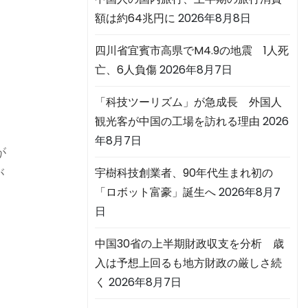
額は約64兆円に
2026年8月8日
四川省宜賓市高県でM4.9の地震 1人死
亡、6人負傷
2026年8月7日
「科技ツーリズム」が急成長 外国人
観光客が中国の工場を訪れる理由
2026
年8月7日
が
宇樹科技創業者、90年代生まれ初の
が
「ロボット富豪」誕生へ
2026年8月7
日
中国30省の上半期財政収支を分析 歳
入は予想上回るも地方財政の厳しさ続
く
2026年8月7日