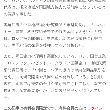
る。ロシアのトルトネフ副首相兼極東連邦管区大統領全権
代表は、極東地域が両国地方協力の最前線になっていると
の認識を示した。
黒竜江省の中ロ地域経済研究機関の宋魁院長は、「エネル
ギー、農業、科学技術分野での協力余地は大きい」と指
摘。ロシア極東開発は、中国東北部の経済振興にも寄与
し、両国経済の発展を後押しすると分析した。
また、両国協力の形態も高度化している。ロシア国営企業
「ロステック」のビクトル・クラドフ国際協力・地域政策
部門責任者は、「中国とロシアの協力は単純な商品取引を
超え、共同研究開発や共同生産へ発展している」と説明。
現在、両国では複数の合弁企業が設立されており、双方の
技術力と産業基盤を生かした新製品開発が期待されてい
る。
この記事は有料会員限定です。有料会員の方は
ログイン