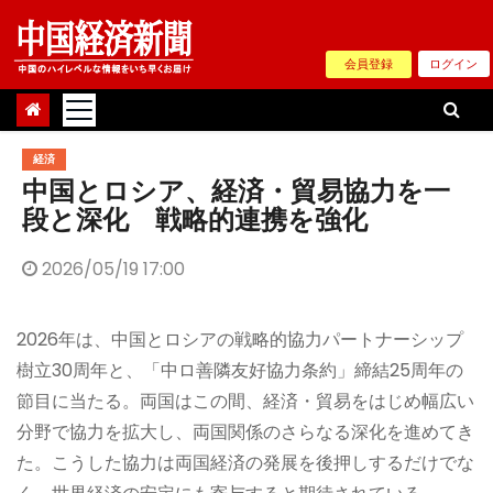
Skip
to
会員登録
ログイン
content
経済
中国とロシア、経済・貿易協力を一
段と深化 戦略的連携を強化
2026/05/19 17:00
2026年は、中国とロシアの戦略的協力パートナーシップ
樹立30周年と、「中ロ善隣友好協力条約」締結25周年の
節目に当たる。両国はこの間、経済・貿易をはじめ幅広い
分野で協力を拡大し、両国関係のさらなる深化を進めてき
た。こうした協力は両国経済の発展を後押しするだけでな