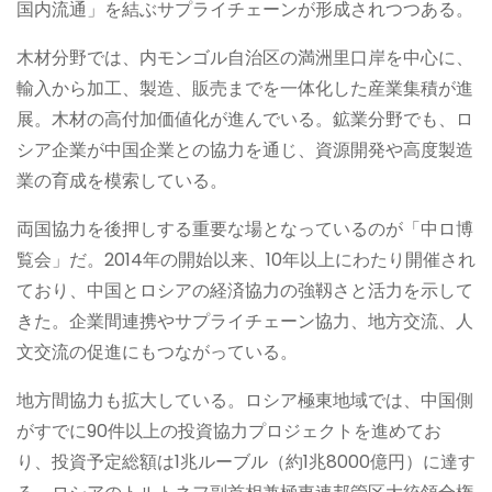
国内流通」を結ぶサプライチェーンが形成されつつある。
木材分野では、内モンゴル自治区の満洲里口岸を中心に、
輸入から加工、製造、販売までを一体化した産業集積が進
展。木材の高付加価値化が進んでいる。鉱業分野でも、ロ
シア企業が中国企業との協力を通じ、資源開発や高度製造
業の育成を模索している。
両国協力を後押しする重要な場となっているのが「中ロ博
覧会」だ。2014年の開始以来、10年以上にわたり開催され
ており、中国とロシアの経済協力の強靱さと活力を示して
きた。企業間連携やサプライチェーン協力、地方交流、人
文交流の促進にもつながっている。
地方間協力も拡大している。ロシア極東地域では、中国側
がすでに90件以上の投資協力プロジェクトを進めてお
り、投資予定総額は1兆ルーブル（約1兆8000億円）に達す