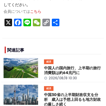
してください。
会員については
こちら
X
F
Li
W
C
S
a
n
e
o
h
c
e
C
p
ar
e
h
y
e
b
a
Li
関連記事
o
t
n
経済
o
k
中国人の国内旅行、上半期の旅行
k
消費額は約64兆円に
2026/08/8 10:30
経済
中国30省の上半期財政収支を分
析 歳入は予想上回るも地方財政
の厳しさ続く