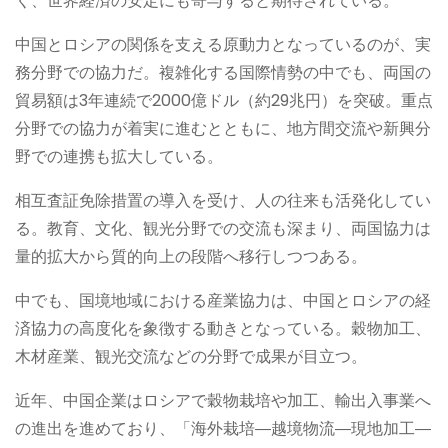
く、世界経済の安定にも寄与すると期待されている。
中国とロシアの関係を支える原動力となっているのが、実
務分野での協力だ。複雑化する国際情勢の中でも、両国の
貿易額は3年連続で2000億ドル（約29兆円）を突破。重点
分野での協力が着実に進むとともに、地方間交流や新興分
野での連携も拡大している。
相互査証免除措置の導入を受け、人の往来も活発化してい
る。教育、文化、観光分野での交流も深まり、両国協力は
量的拡大から質的向上の段階へ移行しつつある。
中でも、国境地域における産業協力は、中国とロシアの経
済協力の高度化を象徴する動きとなっている。穀物加工、
木材産業、観光交流などの分野で成果が目立つ。
近年、中国企業はロシアで穀物栽培や加工、輸出入事業へ
の進出を進めており、「海外栽培―越境物流―現地加工―