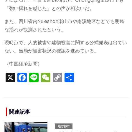
アによると、宜賓市周辺のほか、Chongqing重慶市でも
「強い揺れを感じた」との声が相次いだ。
また、四川省内のLeshan楽山市や南溪地区などでも明確
な揺れが観測されたという。
現時点で、人的被害や建物被害に関する公式発表は出てい
ない。当局が被害状況の確認を進めている。
（中国経済新聞）
X
F
Li
W
C
S
a
n
e
o
h
c
e
C
p
ar
e
h
y
e
b
a
Li
関連記事
o
t
n
地方都市