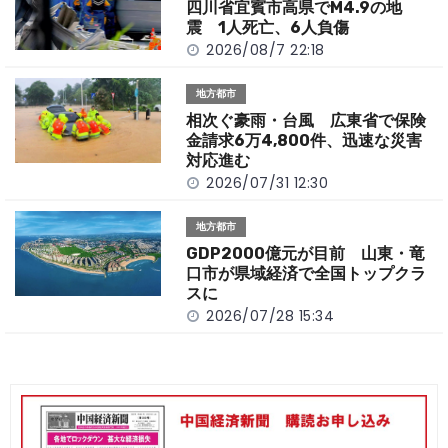
o
k
四川省宜賓市高県でM4.9の地
k
震 1人死亡、6人負傷
2026/08/7 22:18
地方都市
相次ぐ豪雨・台風 広東省で保険
金請求6万4,800件、迅速な災害
対応進む
2026/07/31 12:30
地方都市
GDP2000億元が目前 山東・竜
口市が県域経済で全国トップクラ
スに
2026/07/28 15:34