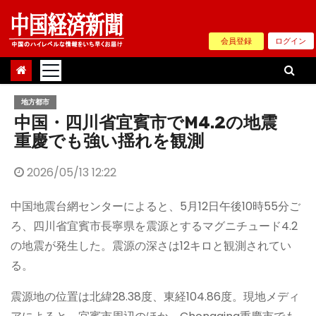
Skip
to
会員登録
ログイン
content
地方都市
中国・四川省宜賓市でM4.2の地震
重慶でも強い揺れを観測
2026/05/13 12:22
中国地震台網センターによると、5月12日午後10時55分ご
ろ、四川省宜賓市長寧県を震源とするマグニチュード4.2
の地震が発生した。震源の深さは12キロと観測されてい
る。
震源地の位置は北緯28.38度、東経104.86度。現地メディ