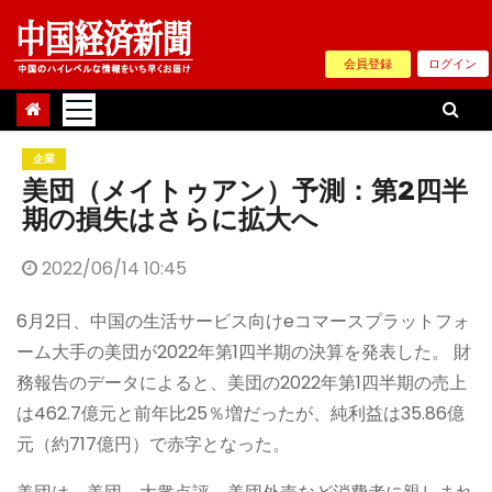
Skip
to
会員登録
ログイン
content
企業
美団（メイトゥアン）予測：第2四半
期の損失はさらに拡大へ
2022/06/14 10:45
6月2日、中国の生活サービス向けeコマースプラットフォ
ーム大手の美団が2022年第1四半期の決算を発表した。 財
務報告のデータによると、美団の2022年第1四半期の売上
は462.7億元と前年比25％増だったが、純利益は35.86億
元（約717億円）で赤字となった。