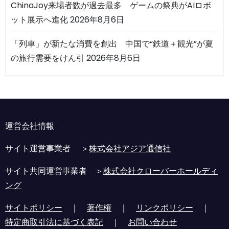
ChinaJoy来場者数が過去最多 ゲームの祭典がAIロボ
ット展示へ進化
2026年8月6日
「列車」が新たな消費を創出 中国で“鉄道＋観光”が夏
の旅行需要をけん引
2026年8月6日
運営会社情報
サイト運営事業者 ＞
株式会社アジア通信社
サイト共同運営事業者 ＞
株式会社クローバーホールディ
ング
サイトポリシー
｜
著作権
｜
リンクポリシー
｜
特定商取引法に基づく表記
｜
お問い合わせ