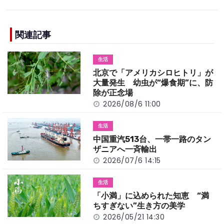
c
e
C
p
ar
e
h
y
e
b
a
Li
関連記事
o
t
n
生活
o
k
北京で「アメリカシロヒトリ」が
k
大量発生 幼虫が“爆食期”に、防
除が正念場
2026/08/6 11:00
生活
中国重汽513台、一帯一路のタン
ザニアへ一斉輸出
2026/07/6 14:15
生活
「小満」に込められた知恵 “満
ちすぎない”生き方の美学
2026/05/21 14:30