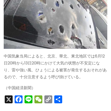
中国気象当局によると、北京、華北、東北地区では6月12
日20時から13日20時にかけて大気の状態が不安定にな
り、雷や強い風、ひょうによる被害が発生するおそれがあ
るので、十分注意するよう呼び掛けている。
（中国経済新聞）
X
F
Li
W
C
S
a
n
e
o
h