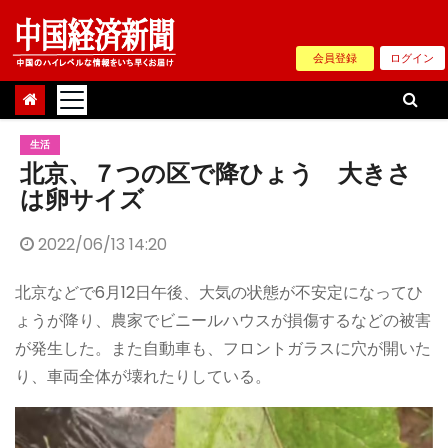
Skip
to
会員登録
ログイン
content
生活
北京、７つの区で降ひょう 大きさ
は卵サイズ
2022/06/13 14:20
北京などで6月12日午後、大気の状態が不安定になってひ
ょうが降り、農家でビニールハウスが損傷するなどの被害
が発生した。また自動車も、フロントガラスに穴が開いた
り、車両全体が壊れたりしている。