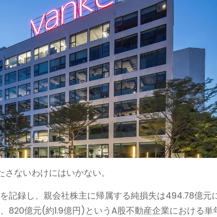
たさないわけにはいかない。
を記録し、親会社株主に帰属する純損失は494.78億元
820億元(約1.9億円)というA股不動産企業における単