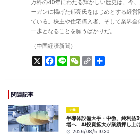
万科の40年にわたる輝かしい歴史は、今
ーガンに掲げた郁亮氏をはじめとする経営
ている。株主や住宅購入者、そして業界全
一歩となることを願うばかりだ。​​​​​​​​​​​​​​​
（中国経済新聞）
X
F
Li
W
C
S
a
n
e
o
h
c
e
C
p
ar
e
h
y
e
関連記事
b
a
Li
o
t
n
企業
o
k
半導体設備大手・中微、純利益3
増へ AI投資拡大が業績押し上
k
2026/08/5 10:30