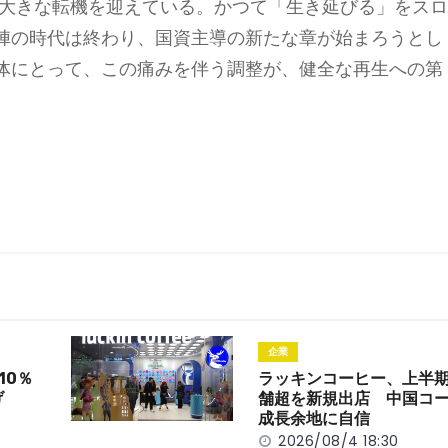
、大きな転機を迎えている。かつて「生き延びる」をス
陣の時代は終わり、国資主導の新たな章が始まろうとし
体にとって、この痛みを伴う調整が、健全な再生への第
企業
10％
ラッキンコーヒー、上半期
げ
舗超を新規出店 中国コ
成長余地に自信
2026/08/4 18:30