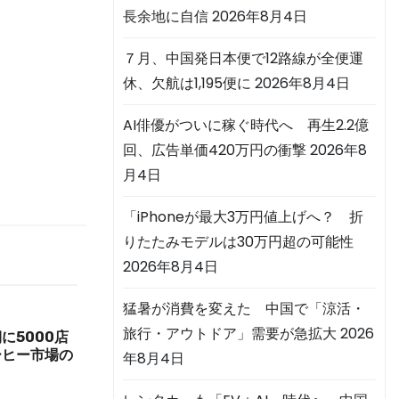
ロ
長余地に自信
2026年8月4日
７月、中国発日本便で12路線が全便運
休、欠航は1,195便に
2026年8月4日
AI俳優がついに稼ぐ時代へ 再生2.2億
回、広告単価420万円の衝撃
2026年8
月4日
「iPhoneが最大3万円値上げへ？ 折
りたたみモデルは30万円超の可能性
2026年8月4日
猛暑が消費を変えた 中国で「涼活・
旅行・アウトドア」需要が急拡大
2026
に5000店
ーヒー市場の
年8月4日