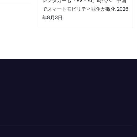
レンタカーも「EV＋AI」時代へ 中国
でスマートモビリティ競争が激化
2026
年8月3日