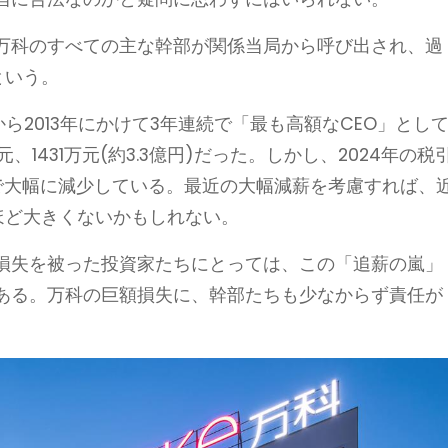
万科のすべての主な幹部が関係当局から呼び出され、過
という。
から2013年にかけて3年連続で「最も高額なCEO」とし
元、1431万元(約3.3億円)だった。しかし、2024年の税
にまで大幅に減少している。最近の大幅減薪を考慮すれば、
ほど大きくないかもしれない。
損失を被った投資家たちにとっては、この「追薪の嵐」
ある。万科の巨額損失に、幹部たちも少なからず責任が