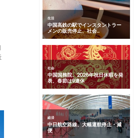
て
引
近