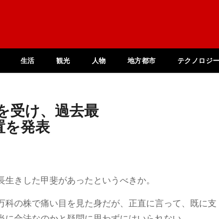
生活
観光
人物
地方都市
テクノロジ
失を受け、過去最
置を発表
長生きした甲斐があったというべきか。
万科の株で痛い目を見た身だが、正直に言って、既に支
当に合法なのかと疑問に思わずにはいられない。