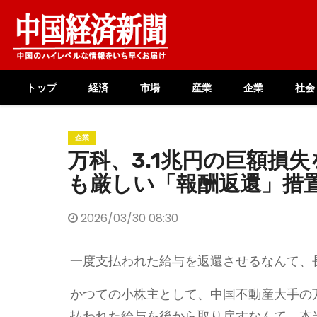
Skip
to
content
トップ
経済
市場
産業
企業
社会
企業
万科、3.1兆円の巨額損
も厳しい「報酬返還」措
2026/03/30 08:30
一度支払われた給与を返還させるなんて、
かつての小株主として、中国不動産大手の
払われた給与を後から取り戻すなんて、本