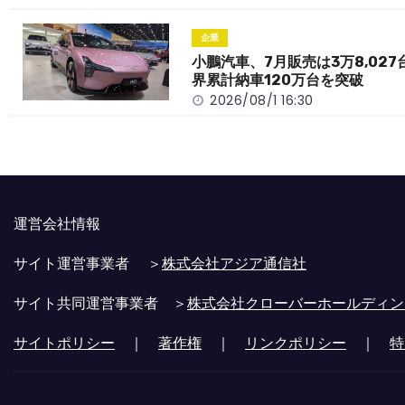
企業
小鵬汽車、7月販売は3万8,027
界累計納車120万台を突破
2026/08/1 16:30
運営会社情報
サイト運営事業者 ＞
株式会社アジア通信社
サイト共同運営事業者 ＞
株式会社クローバーホールディン
サイトポリシー
｜
著作権
｜
リンクポリシー
｜
特