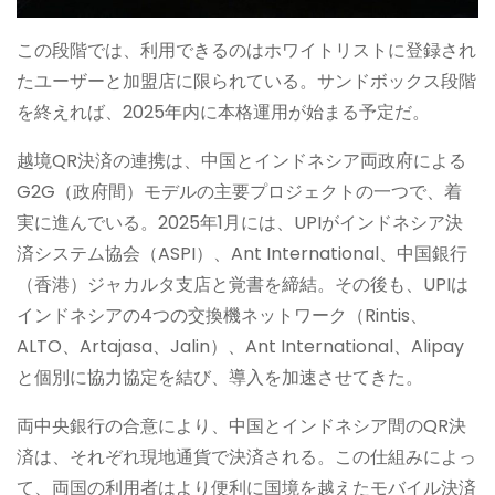
この段階では、利用できるのはホワイトリストに登録され
たユーザーと加盟店に限られている。サンドボックス段階
を終えれば、2025年内に本格運用が始まる予定だ。
越境QR決済の連携は、中国とインドネシア両政府による
G2G（政府間）モデルの主要プロジェクトの一つで、着
実に進んでいる。2025年1月には、UPIがインドネシア決
済システム協会（ASPI）、Ant International、中国銀行
（香港）ジャカルタ支店と覚書を締結。その後も、UPIは
インドネシアの4つの交換機ネットワーク（Rintis、
ALTO、Artajasa、Jalin）、Ant International、Alipay
と個別に協力協定を結び、導入を加速させてきた。
両中央銀行の合意により、中国とインドネシア間のQR決
済は、それぞれ現地通貨で決済される。この仕組みによっ
て、両国の利用者はより便利に国境を越えたモバイル決済