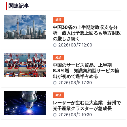
b
a
Li
関連記事
o
t
n
経済
o
k
中国30省の上半期財政収支を分
k
析 歳入は予想上回るも地方財政
の厳しさ続く
2026/08/7 12:00
経済
中国のサービス貿易、上半期
8.3％増 知識集約型サービス輸
出が初めて過半占める
2026/08/5 17:30
経済
レーザーが生む巨大産業 蘇州で
光子産業クラスターが急成長
2026/08/2 10:30