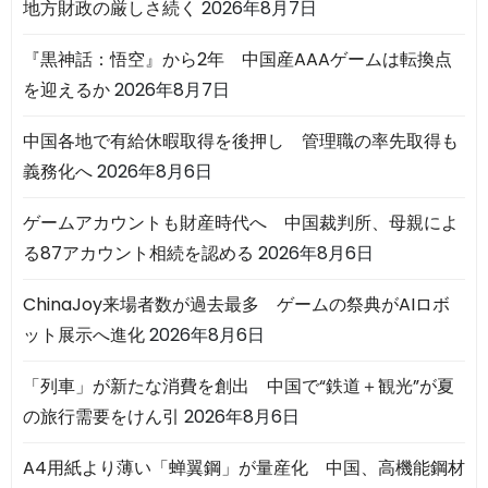
地方財政の厳しさ続く
2026年8月7日
『黒神話：悟空』から2年 中国産AAAゲームは転換点
を迎えるか
2026年8月7日
中国各地で有給休暇取得を後押し 管理職の率先取得も
義務化へ
2026年8月6日
ゲームアカウントも財産時代へ 中国裁判所、母親によ
る87アカウント相続を認める
2026年8月6日
ChinaJoy来場者数が過去最多 ゲームの祭典がAIロボ
ット展示へ進化
2026年8月6日
「列車」が新たな消費を創出 中国で“鉄道＋観光”が夏
の旅行需要をけん引
2026年8月6日
A4用紙より薄い「蝉翼鋼」が量産化 中国、高機能鋼材