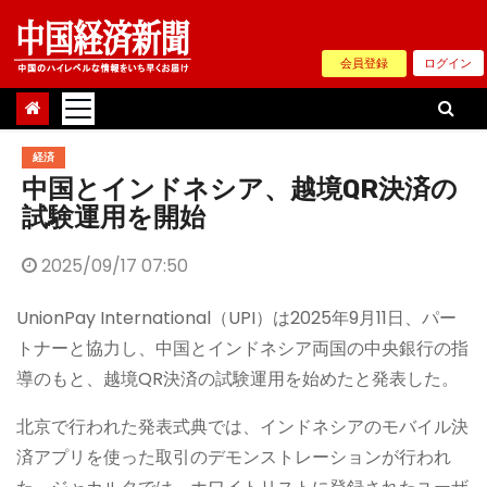
Skip
to
会員登録
ログイン
content
経済
中国とインドネシア、越境QR決済の
試験運用を開始
2025/09/17 07:50
UnionPay International（UPI）は2025年9月11日、パー
トナーと協力し、中国とインドネシア両国の中央銀行の指
導のもと、越境QR決済の試験運用を始めたと発表した。
北京で行われた発表式典では、インドネシアのモバイル決
済アプリを使った取引のデモンストレーションが行われ