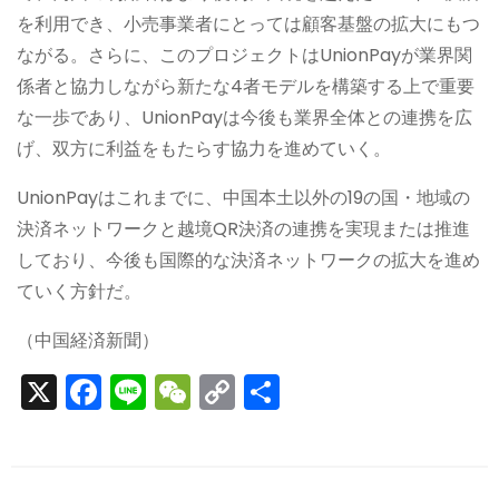
を利用でき、小売事業者にとっては顧客基盤の拡大にもつ
ながる。さらに、このプロジェクトはUnionPayが業界関
係者と協力しながら新たな4者モデルを構築する上で重要
な一歩であり、UnionPayは今後も業界全体との連携を広
げ、双方に利益をもたらす協力を進めていく。
UnionPayはこれまでに、中国本土以外の19の国・地域の
決済ネットワークと越境QR決済の連携を実現または推進
しており、今後も国際的な決済ネットワークの拡大を進め
ていく方針だ。
（中国経済新聞）
X
F
Li
W
C
S
a
n
e
o
h
c
e
C
p
ar
e
h
y
e