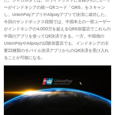
た。ジャカルタでは、ホワイトリストに登録されたユーザ
ーがインドネシアの統一QRコード「QRIS」をスキャン
し、UnionPayアプリやAlipayアプリで決済に成功した。
今回のサンドボックス段階では、中国本土の一部ユーザー
がインドネシアの4,000万を超えるQRIS加盟店でこれらの
中国のアプリを使ってQR決済できる。一方、中国側の
UnionPayやAlipayの試験加盟店でも、インドネシアの主
要22種類のモバイル決済アプリからのQR決済を受け入れ
ることが可能になる。