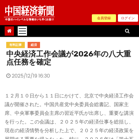
Skip
to
会員登録
ログイン
content
有料記事
経済
中央経済工作会議が2026年の八大重
点任務を確定
2025/12/19 16:30
１２月１０日から１１日にかけて、北京で中央経済工作会
議が開催された。中国共産党中央委員会総書記、国家主
席、中央軍事委員会主席の習近平氏が出席し、重要な講演
を行った。この会議は、２０２５年の経済仕事を総括し、
現在の経済情勢を分析した上で、２０２５年の経済政策を