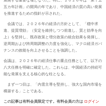
展開する重要な場となった。特に、２０２６年は「第十五
五カ年計画」の開局の年であり、中国経済の質の高い発展
を推進するための指針が示された。
会議では、２０２６年の経済の方針として、「穩中求
進、提質増効」（安定を維持しつつ前進し、質と効率を向
上）を堅持し、既存政策と増分政策の統合効果を発揮し、
逆周期および跨周期調整の力度を強化し、マクロ経済ガバ
ナンスの效能を向上させることを強調した。
会議は、２０２６年の経済仕事の重点任務として、以下の
八大任務を明確に確定した。これらは、中国経済の持続可
能な発展を支える核心的な柱となる。
まず一つ目は、「内需主導を堅持し、強大な国内市場を
構築する」ことである。
この記事は有料会員限定です。有料会員の方は
ログイン