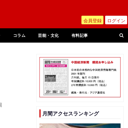
会員登録
ログイン
ー
コラム
芸能・文化
有料記事
っ
個
月間アクセスランキング
、