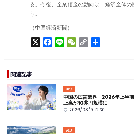
る。今後、企業預金の動向は、経済全体の
う。
（中国経済新聞）
X
F
Li
W
C
S
a
n
e
o
h
c
e
C
p
ar
e
h
y
e
関連記事
b
a
Li
o
t
n
経済
o
k
中国の広告業界、2026年上半
上高が10兆円規模に
k
2026/08/9 12:30
経済