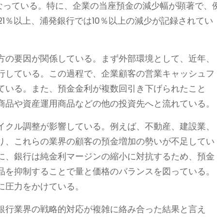
減となっている。特に、企業の当座預金の減少幅が顕著で、
21％以上、浦発銀行では10％以上の減少が記録されてい
方の要因が関係している。まず外部環境として、近年、
行している。この過程で、企業顧客の営業キャッシュフ
ている。また、預金金利が複数回引き下げられたこと
商品や資産運用商品などの他の投資先へと流れている。
イクル調整が影響している。例えば、不動産、建設業、
り、これらの業界の顧客の預金増加の勢いが不足してい
に、銀行は純金利マージンの縮小に対抗するため、預金
品を抑制することで量と価格のバランスを図っている。
に圧力をかけている。
銀行業界の戦略的対応が複雑に絡み合った結果と言え