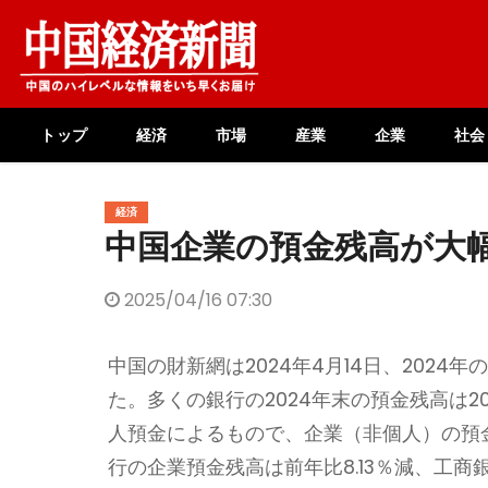
Skip
to
content
トップ
経済
市場
産業
企業
社会
経済
中国企業の預金残高が大
2025/04/16 07:30
中国の財新網は2024年4月14日、202
た。多くの銀行の2024年末の預金残高は
人預金によるもので、企業（非個人）の預
行の企業預金残高は前年比8.13％減、工商銀