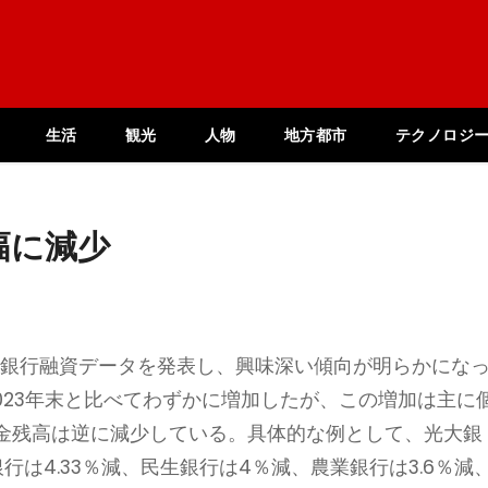
生活
観光
人物
地方都市
テクノロジ
幅に減少
4年の銀行融資データを発表し、興味深い傾向が明らかにな
2023年末と比べてわずかに増加したが、この増加は主に
金残高は逆に減少している。具体的な例として、光大銀
行は4.33％減、民生銀行は4％減、農業銀行は3.6％減