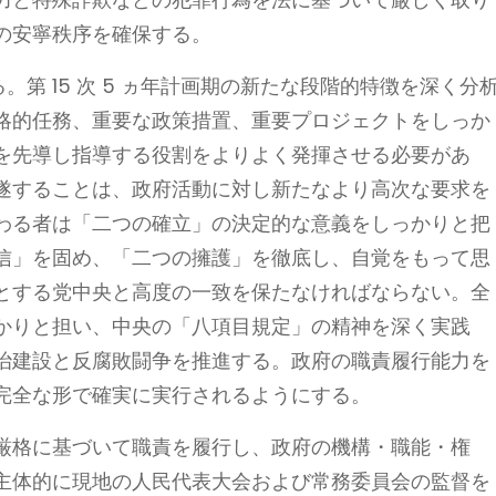
の安寧秩序を確保する。
る。第 15 次 5 ヵ年計画期の新たな段階的特徴を深く分
略的任務、重要な政策措置、重要プロジェクトをしっか
を先導し指導する役割をよりよく発揮させる必要があ
遂することは、政府活動に対し新たなより高次な要求を
わる者は「二つの確立」の決定的な意義をしっかりと把
信」を固め、「二つの擁護」を徹底し、自覚をもって思
とする党中央と高度の一致を保たなければならない。全
かりと担い、中央の「八項目規定」の精神を深く実践
治建設と反腐敗闘争を推進する。政府の職責履行能力を
完全な形で確実に実行されるようにする。
厳格に基づいて職責を履行し、政府の機構・職能・権
主体的に現地の人民代表大会および常務委員会の監督を