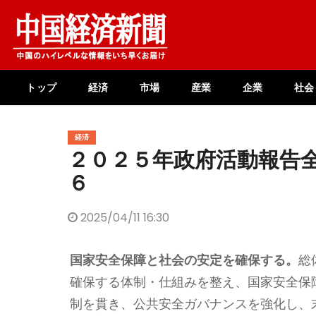
Skip
to
content
トップ
経済
市場
産業
企業
社会
経済
２０２５年政府活動報告
６
2025/04/11 16:30
国家安全保障と社会の安定を確保する。
総
確保する体制・仕組みを整え、国家安全保
制を貫き、公共安全ガバナンスを強化し、