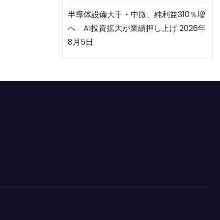
半導体設備大手・中微、純利益310％増
へ AI投資拡大が業績押し上げ
2026年
8月5日