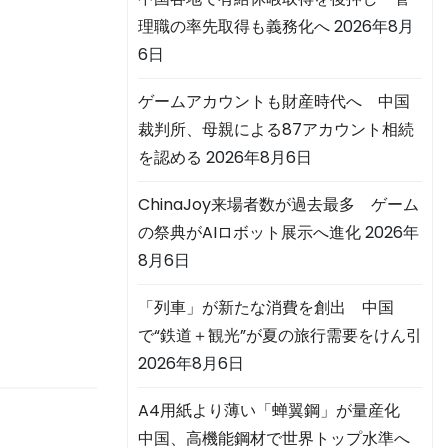
理職の率先取得も義務化へ
2026年8月
6日
ゲームアカウントも財産時代へ 中国
裁判所、母親による87アカウント相続
を認める
2026年8月6日
ChinaJoy来場者数が過去最多 ゲーム
の祭典がAIロボット展示へ進化
2026年
8月6日
「列車」が新たな消費を創出 中国
で“鉄道＋観光”が夏の旅行需要をけん引
2026年8月6日
A4用紙より薄い「蝉翼鋼」が量産化
中国、高機能鋼材で世界トップ水準へ