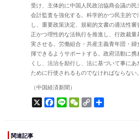
受け、主体的に中国人民政治協商会議の民
会計監査を強化する。科学的かつ民主的で
し、重要政策決定、規範的文書の適法性審
正かつ理性的な法執行を推進し、行政裁量
実させる。労働組合・共産主義青年団・婦
揮できるようサポートする。政府活動に携
くし、法治を励行し、法に基づいて事にあ
ために行使されるものでなければならない
（中国経済新聞）
X
F
Li
W
C
S
a
n
e
o
h
c
e
C
p
ar
e
h
y
e
関連記事