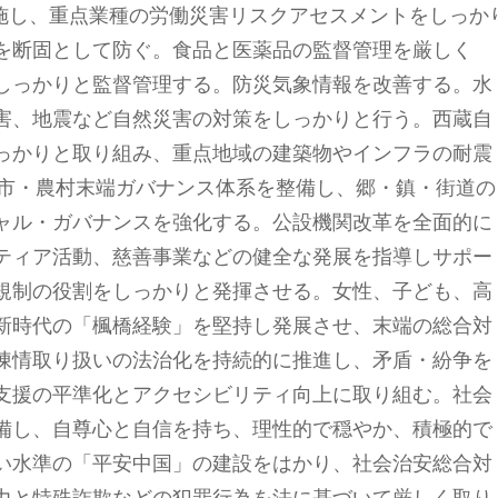
実施し、重点業種の労働災害リスクアセスメントをしっか
を断固として防ぐ。食品と医薬品の監督管理を厳しく
しっかりと監督管理する。防災気象情報を改善する。水
害、地震など自然災害の対策をしっかりと行う。西蔵自
っかりと取り組み、重点地域の建築物やインフラの耐震
都市・農村末端ガバナンス体系を整備し、郷・鎮・街道の
ャル・ガバナンスを強化する。公設機関改革を全面的に
ティア活動、慈善事業などの健全な発展を指導しサポー
規制の役割をしっかりと発揮させる。女性、子ども、高
新時代の「楓橋経験」を堅持し発展させ、末端の総合対
陳情取り扱いの法治化を持続的に推進し、矛盾・紛争を
支援の平準化とアクセシビリティ向上に取り組む。社会
備し、自尊心と自信を持ち、理性的で穏やか、積極的で
い水準の「平安中国」の建設をはかり、社会治安総合対
力と特殊詐欺などの犯罪行為を法に基づいて厳しく取り