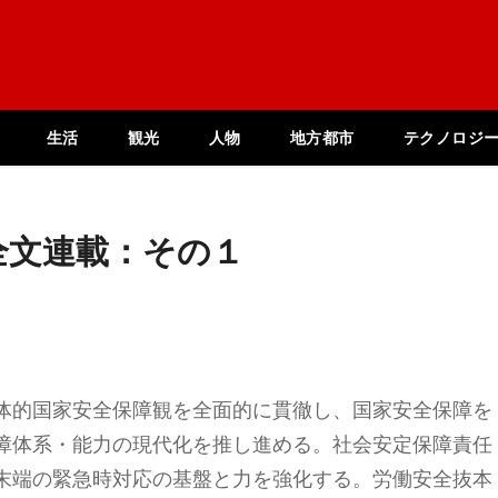
生活
観光
人物
地方都市
テクノロジ
全文連載：その１
体的国家安全保障観を全面的に貫徹し、国家安全保障を
障体系・能力の現代化を推し進める。社会安定保障責任
末端の緊急時対応の基盤と力を強化する。労働安全抜本