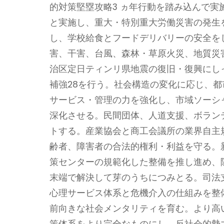
的対策堅塁攻略3 ヵ年行動を踏み込んで
と実施し、重大・特別重大労働災害の発生
し、学校給食とフードデリバリーの安全を
害、干害、台風、森林・草原火災、地質災
治区定日ティンリ県地震の復旧・復興にし
補強28を行う。社会構造の変化に応じ、
サービス・管理の力を強化し、市域ソーシ
深化させる。民間団体、人道支援、ボラン
トする。産業協会と商工会議所の業界自主
齢者、障害者の合法的権利・利益を守る。
策センターの規範化した整備を推し進め、
末端で解決して芽のうちにつみとる。司法
心理サービス体系と危機介入の仕組みを整
前向きな社会メンタリティを育む。より高
策体系をより完全なものにし、反社会的勢