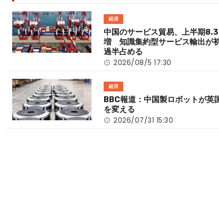
b
a
Li
o
t
n
経済
o
k
中国のサービス貿易、上半期8.3
増 知識集約型サービス輸出が
k
過半占める
2026/08/5 17:30
経済
BBC報道：中国製ロボットが英
を変える
2026/07/31 15:30