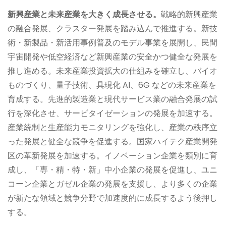
新興産業と未来産業を大きく成長させる。
戦略的新興産業
の融合発展、クラスター発展を踏み込んで推進する。新技
術・新製品・新活用事例普及のモデル事業を展開し、民間
宇宙開発や低空経済など新興産業の安全かつ健全な発展を
推し進める。未来産業投資拡大の仕組みを確立し、バイオ
ものづくり、量子技術、具現化 AI、6G などの未来産業を
育成する。先進的製造業と現代サービス業の融合発展の試
行を深化させ、サービタイゼーションの発展を加速する。
産業統制と生産能力モニタリングを強化し、産業の秩序立
った発展と健全な競争を促進する。国家ハイテク産業開発
区の革新発展を加速する。イノベーション企業を類別に育
成し、「専・精・特・新」中小企業の発展を促進し、ユニ
コーン企業とガゼル企業の発展を支援し、より多くの企業
が新たな領域と競争分野で加速度的に成長するよう後押し
する。