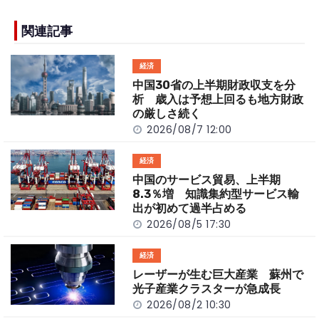
e
h
y
e
b
a
Li
関連記事
o
t
n
経済
o
k
中国30省の上半期財政収支を分
k
析 歳入は予想上回るも地方財政
の厳しさ続く
2026/08/7 12:00
経済
中国のサービス貿易、上半期
8.3％増 知識集約型サービス輸
出が初めて過半占める
2026/08/5 17:30
経済
レーザーが生む巨大産業 蘇州で
光子産業クラスターが急成長
2026/08/2 10:30