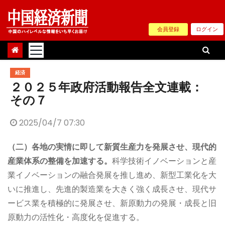
Skip
to
会員登録
ログイン
content
経済
２０２５年政府活動報告全文連載：
その７
2025/04/7 07:30
（二）各地の実情に即して新質生産力を発展させ、現代的
産業体系の整備を加速する。
科学技術イノベーションと産
業イノベーションの融合発展を推し進め、新型工業化を大
いに推進し、先進的製造業を大きく強く成長させ、現代サ
ービス業を積極的に発展させ、新原動力の発展・成長と旧
原動力の活性化・高度化を促進する。