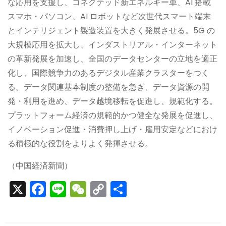
な応用を支援し、コネクテッド新エネルギー車、AI 搭載
スマホ・パソコン、AI ロボットなど次世代スマート端末
とインテリジェント製造装置を大きく発展させる。5G の
大規模応用を拡大し、インダストリアル・インターネット
の革新発展を加速し、全国のデータセンターの立地を適正
化し、国際競争力のあるデジタル産業クラスターをつく
る。データ関連基本制度の整備を急ぎ、データ資源の開
発・利用を進め、データ越境移転を促進し、規範化する。
プラットフォーム経済の規範的かつ健全な発展を促進し、
イノベーション促進・消費押し上げ・雇用安定などにおけ
る積極的な役割をよりよく発揮させる。
（中国経済新聞）
X
F
Li
W
C
S
a
n
e
o
h
c
e
C
p
ar