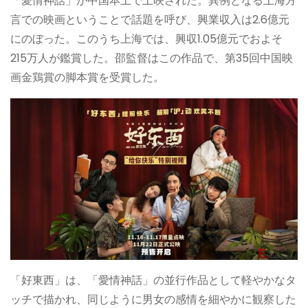
「愛情神話」が中国本土で上映された。異例となる上海方
言での映画ということで話題を呼び、興業収入は2.6億元
にのぼった。このうち上海では、興収1.05億元でおよそ
215万人が鑑賞した。邵監督はこの作品で、第35回中国映
画金鶏賞の脚本賞を受賞した。
「好東西」は、「愛情神話」の並行作品として軽やかなタ
ッチで描かれ、同じように男女の感情を細やかに観察した