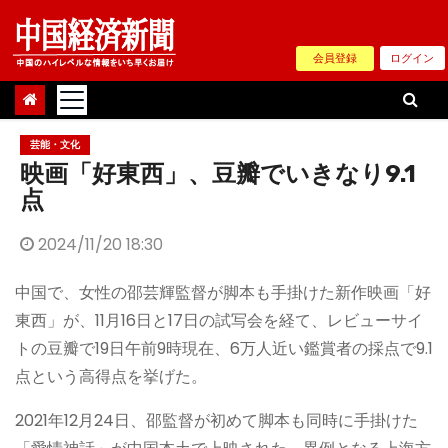
Skip
to
会員登録
ログイン
content
芸能・文化
映画「好東西」、豆瓣でいきなり9.1
点
2024/11/20 18:30
中国で、女性の邵芸輝監督が脚本も手掛けた新作映画「好
東西」が、11月16日と17日の試写会を経て、レビューサイ
トの豆瓣で19日午前9時現在、6万人近い鑑賞者の採点で9.1
点という高得点を挙げた。
2021年12月24日、邵監督が初めて脚本も同時に手掛けた