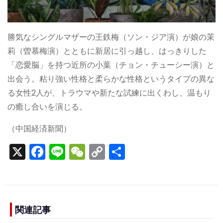
勝気なシングルマザーの王鉄梅（ソン・ジア演）が娘の茉
莉（曽慕梅演）とともに新居に引っ越し、はっきりした
「恋愛脳」を持つ近所の小葉（チョン・チューシー演）と
出会う。粘り強い性格と柔らかな性格というタイプの異な
る女性2人が、トラウマや新たな試練に出くわし、温もり
の癒し合いを演じる。
（中国経済新聞）
X
F
Li
W
C
S
a
n
e
o
h
c
e
C
p
ar
e
h
y
e
b
a
Li
関連記事