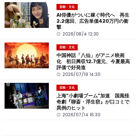
o
t
n
芸能・文化
o
k
AI俳優がついに稼ぐ時代へ 再生
k
2.2億回、広告単価420万円の衝
撃
2026/08/4 12:30
芸能・文化
中国神話「八仙」がアニメ映画
化 初日興収12.7億元、今夏最高
評価で好発進
2026/07/19 14:30
芸能・文化
上海“小劇場ブーム”加速 国風怪
奇劇『聊斎・浮生窃』が口コミで
異例のヒット
2026/07/14 16:30