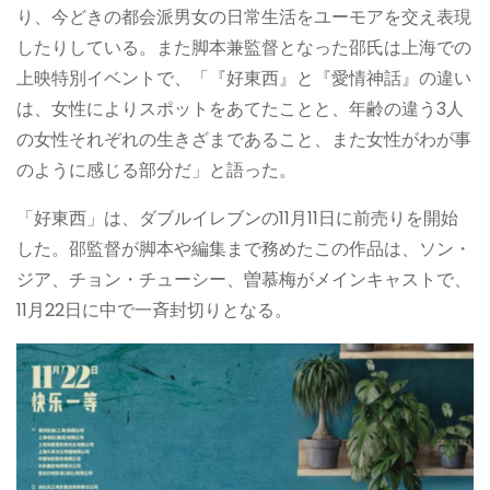
り、今どきの都会派男女の日常生活をユーモアを交え表現
したりしている。また脚本兼監督となった邵氏は上海での
上映特別イベントで、「『好東西』と『愛情神話』の違い
は、女性によりスポットをあてたことと、年齢の違う3人
の女性それぞれの生きざまであること、また女性がわが事
のように感じる部分だ」と語った。
「好東西」は、ダブルイレブンの11月11日に前売りを開始
した。邵監督が脚本や編集まで務めたこの作品は、ソン・
ジア、チョン・チューシー、曽慕梅がメインキャストで、
11月22日に中で一斉封切りとなる。