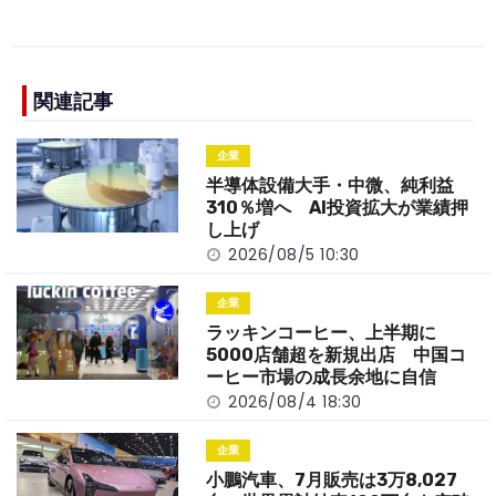
a
n
e
o
h
c
e
C
p
ar
e
h
y
e
b
a
Li
関連記事
o
t
n
企業
o
k
半導体設備大手・中微、純利益
k
310％増へ AI投資拡大が業績押
し上げ
2026/08/5 10:30
企業
ラッキンコーヒー、上半期に
5000店舗超を新規出店 中国コ
ーヒー市場の成長余地に自信
2026/08/4 18:30
企業
小鵬汽車、7月販売は3万8,027