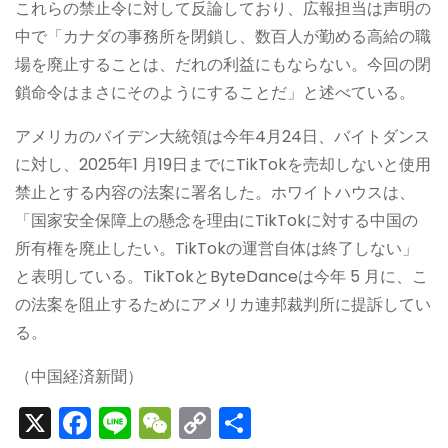
これらの禁止令に対して反論しており、広報担当は声明の
中で「カナダの事務所を閉鎖し、数百人が勤める高給の職
場を廃止することは、だれの利益にもならない。今回の閉
鎖命令はまさにそのようにすることだ」と述べている。
アメリカのバイデン大統領は今年4月24日、バイトダンス
に対し、2025年1 月19日までにTikTokを売却しないと使用
禁止とする内容の法案に署名した。ホワイトハウスは、
「国家安全保障上の懸念を理由にTikTokに対する中国の
所有権を廃止したい。TikTokの運営自体は終了しない」
と表明している。TikTokとByteDanceは今年 5 月に、こ
の法案を阻止するためにアメリカ連邦裁判所に提訴してい
る。
（中国経済新聞）
X
F
Li
W
C
S