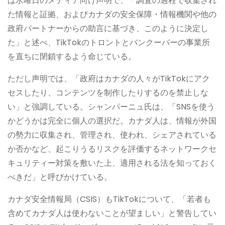
は水曜日のメディア向け声明で、「調査の過程で収集され
た情報と証拠、およびカナダの安全保障・情報機関や他の
政府パートナーからの助言に基づき、このように決定し
た」と述べ、TikTokのトロントとバンクーバーの事業所
を直ちに閉鎖するよう命じている。
ただし声明では、「政府はカナダの人々がTikTokにアク
セスしたり、コンテンツを制作したりするのを禁止しな
い」と強調している。シャンパーニュ氏は、「SNSを使う
かどうかは完全に個人の選択だ。カナダ人は、情報が外国
の勢力に収集され、管理され、使われ、シェアされている
か否かなど、起こりうるリスクを評価するネットワークセ
キュリティー対策を敷いた上、適用される法を知っておく
べきだ」と呼びかけている。
カナダ安全情報局（CSIS）もTikTokについて、「若者も
含めてカナダ人は使わないことが望ましい」と警告してい