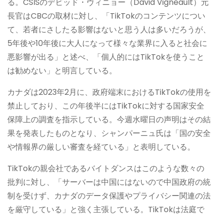
る。CSISのデビッド・ヴィニョー（David Vigneault）元
長官はCBCの取材に対し、「TikTokのコンテンツについ
て、若者にさしたる影響はないと思う人は多いだろうが、
5年後や10年後に大人になって様々な業界に入ると社会に
悪影響が出る」と述べ、「個人的にはTikTokを使うこと
は勧めない」と明言している。
カナダは2023年2月に、政府端末におけるTikTokの使用を
禁止しており、この年後半にはTikTokに対する国家安全
保障上の調査を指示している。今週水曜日の声明はその結
果を発表したものとなり、シャンパーニュ氏は「国の安全
や情報界の厳しい審査を経ている」と表明している。
TikTokの親会社であるバイトダンスはこのような数々の
批判に対し、「サーバーは中国にはないので中国政府の統
制を受けず、カナダのデータ保護やプライバシー関連の法
を厳守している」と強く主張している。TikTokは法庭で