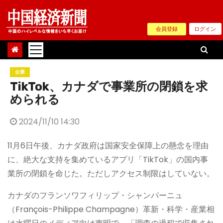
Skip
to
会員登録
ログイン
content
企業
TikTok、カナダで事業所の閉鎖を求
められる
2024/11/10 14:30
11月6日午後、カナダ政府は国家安全保障上の懸念を理由
に、絶大な支持を集めているアプリ「TikTok」の国内事
業所の閉鎖を命じた。ただしアクセス制限はしていない。
カナダのフランソワフィリップ・シャンパーニュ
（François-Philippe Champagne）革新・科学・産業相